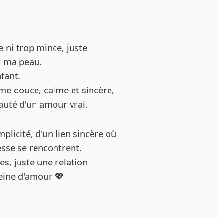
de l’annonce
e ni trop mince, juste
s ma peau.
nfant.
me douce, calme et sincère,
eauté d'un amour vrai.
mplicité, d'un lien sincère où
esse se rencontrent.
s, juste une relation
eine d'amour 💖