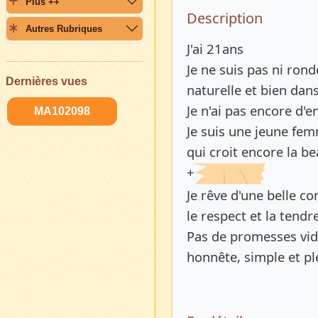
Plus ++
Description 
Description
Autres Rubriques
J'ai 21ans
Je ne suis pas ni rond
Dernières vues
naturelle et bien dan
Je n'ai pas encore d'e
MA102098
Je suis une jeune fem
qui croit encore la b
+
Je rêve d'une belle co
le respect et la tendr
Pas de promesses vide
honnête, simple et pl