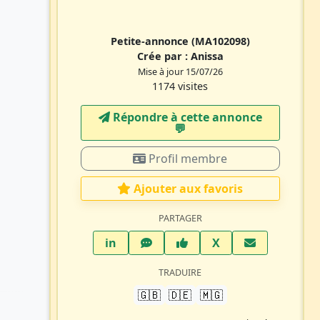
Petite-annonce
(MA102098)
Crée par :
Anissa
Mise à jour 15/07/26
1174 visites
Répondre à cette annonce
💬​
Profil membre
Ajouter aux favoris
PARTAGER
LinkedIn
WhatsApp
Facebook
Twitter X
in
X
TRADUIRE
🇬🇧
🇩🇪
🇲🇬