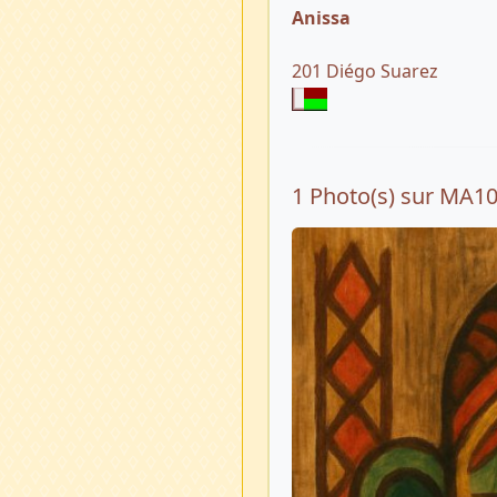
Anissa
201 Diégo Suarez
1 Photo(s) sur MA1