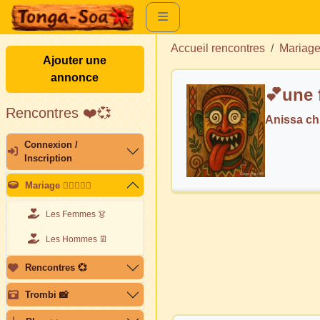
Accueil rencontres
Mariag
Ajouter une
annonce
💕une 
Rencontres ❤️💞
Anissa c
Connexion /
Inscription
Mariage 👩🏽‍❤️‍👨🏽
Les Femmes 👗
Les Hommes 👖
Rencontres 💞
Trombi 📸