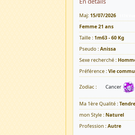
En détails
Maj:
15/07/2026
1174 Vu
Femme 21 ans
Taille :
1m63 - 60 Kg
Pseudo :
Anissa
Sexe recherché :
Homm
Préférence :
Vie commu
Cancer
Zodiac :
Ma 1ère Qualité :
Tendr
mon Style :
Naturel
Profession :
Autre