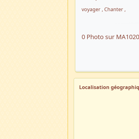
voyager , Chanter ,
0 Photo sur MA102
Localisation géographi