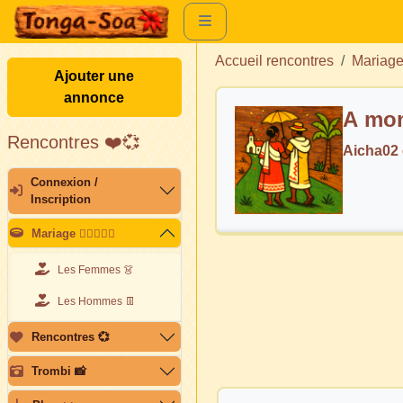
Accueil rencontres
Mariag
Ajouter une
annonce
A mon
Rencontres ❤️💞
Aicha02
Connexion /
Inscription
Mariage 👩🏽‍❤️‍👨🏽
Les Femmes 👗
Les Hommes 👖
Rencontres 💞
Trombi 📸