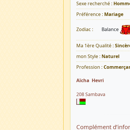
Sexe recherché :
Homm
Préférence :
Mariage
Balance
Zodiac :
Ma 1ère Qualité :
Sincèr
mon Style :
Naturel
Profession :
Commerça
Aïcha Hevri
208 Sambava
Complément d’info