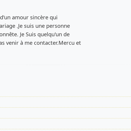
de l’annonce
e d'un amour sincère qui
ariage .Je suis une personne
honnête. Je Suis quelqu'un de
pas venir à me contacter.Mercu et
s