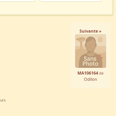
Suivante »
MA106164
de
Odilon
eurs