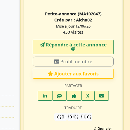
Petite-annonce
(MA102047)
Crée par :
Aicha02
Mise à jour 12/06/26
430 visites
Répondre à cette annonce
💬​
Profil membre
Ajouter aux favoris
PARTAGER
LinkedIn
WhatsApp
Facebook
Twitter X
in
X
TRADUIRE
🇬🇧
🇩🇪
🇲🇬
🚩 Signaler