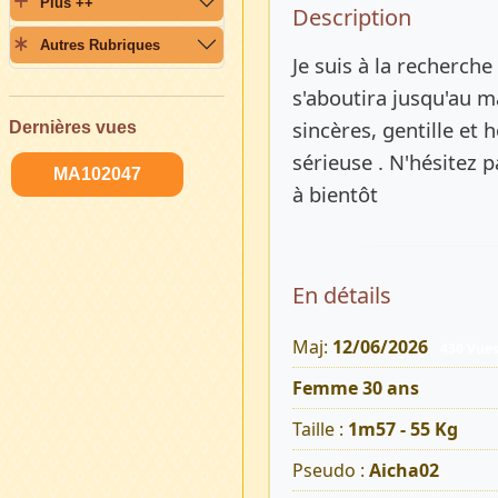
Plus ++
Description 
Description
Autres Rubriques
Je suis à la recherch
s'aboutira jusqu'au m
sincères, gentille et 
Dernières vues
sérieuse . N'hésitez 
MA102047
à bientôt
En détails
Maj:
12/06/2026
430 Vue
Femme 30 ans
Taille :
1m57 - 55 Kg
Pseudo :
Aicha02