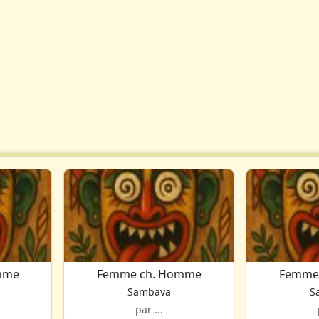
mme
Femme ch. Homme
Femme
Sambava
S
par ...