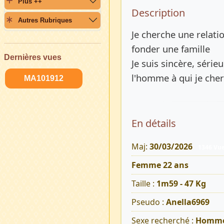
Plus ++
Description 
Description
Autres Rubriques
Je cherche une relati
fonder une famille
Dernières vues
Je suis sincère, série
l'homme à qui je che
MA101912
En détails
Maj:
30/03/2026
1346 Vu
Femme 22 ans
Taille :
1m59 - 47 Kg
Pseudo :
Anella6969
Sexe recherché :
Homm