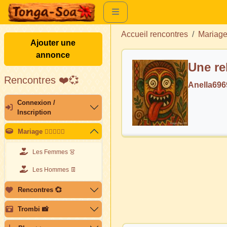
Accueil rencontres
Mariag
Ajouter une
annonce
Une re
Rencontres ❤️💞
Anella69
Connexion /
Inscription
Mariage 👩🏽‍❤️‍👨🏽
Les Femmes 👗
Les Hommes 👖
Rencontres 💞
Trombi 📸