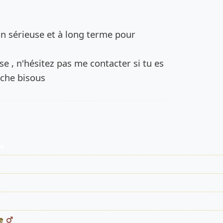
de l’annonce
on sérieuse et à long terme pour
use , n'hésitez pas me contacter si tu es
rche bisous
es
e