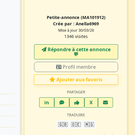
Petite-annonce
(MA101912)
Crée par :
Anella6969
Mise à jour 30/03/26
1346 visites
Répondre à cette annonce
💬​
Profil membre
Ajouter aux favoris
PARTAGER
LinkedIn
WhatsApp
Facebook
Twitter X
in
X
TRADUIRE
🇬🇧
🇩🇪
🇲🇬