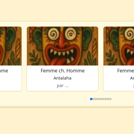
mme
Femme ch. Homme
Femme
Antalaha
A
par ...