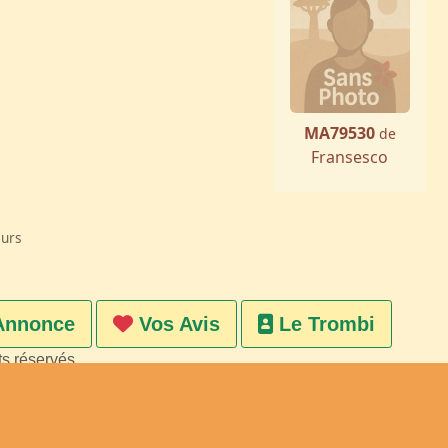
MA79530
de
Fransesco
eurs
Annonce
Vos Avis
Le Trombi
ts réservés
on