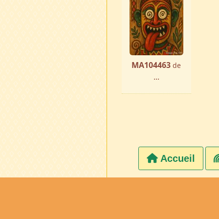
MA104463
de
...
Accueil