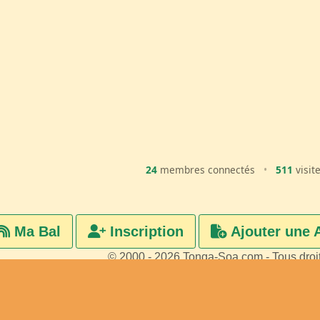
24
membres connectés
•
511
visit
Ma Bal
Inscription
Ajouter une 
© 2000 - 2026 Tonga-Soa.com - Tous droi
Ecrire au site pour toute questi