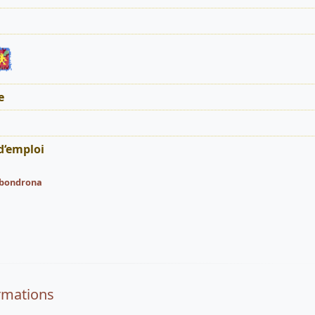
e
d‘emploi
bondrona
rmations