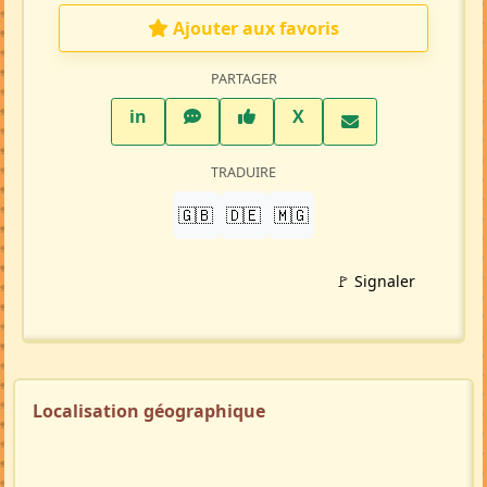
Ajouter aux favoris
PARTAGER
LinkedIn
WhatsApp
Facebook
Twitter X
in
X
TRADUIRE
🇬🇧
🇩🇪
🇲🇬
🚩 Signaler
Localisation géographique