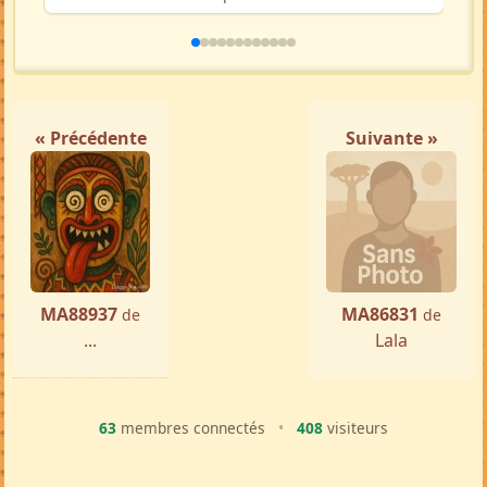
« Précédente
Suivante »
MA88937
MA86831
de
de
...
Lala
63
membres connectés
•
408
visiteurs