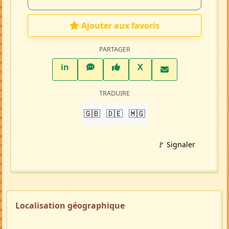
Ajouter aux favoris
PARTAGER
LinkedIn
WhatsApp
Facebook
Twitter X
in
X
TRADUIRE
🇬🇧
🇩🇪
🇲🇬
🚩 Signaler
Localisation géographique