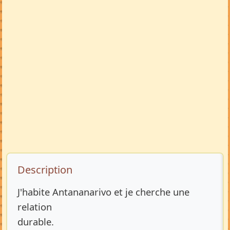
Description de l’annonce
Description
J'habite Antananarivo et je cherche une
relation
durable.