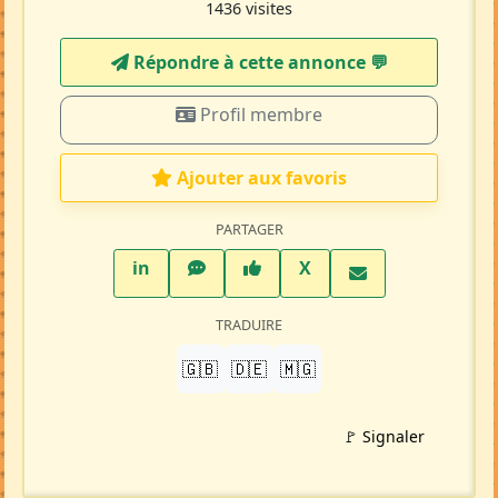
1436 visites
Répondre à cette annonce 💬​
Profil membre
Ajouter aux favoris
PARTAGER
LinkedIn
WhatsApp
Facebook
Twitter X
in
X
TRADUIRE
🇬🇧
🇩🇪
🇲🇬
🚩 Signaler