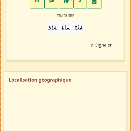
PARTAGER
LinkedIn
WhatsApp
Facebook
Twitter X
in
X
TRADUIRE
🇬🇧
🇩🇪
🇲🇬
🚩 Signaler
Localisation géographique