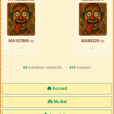
« Précédente
Suivante »
MA107869
MA88329
de
de
...
...
63
membres connectés
•
619
visiteurs
Accueil