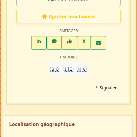
Ajouter aux favoris
PARTAGER
LinkedIn
WhatsApp
Facebook
Twitter X
in
X
TRADUIRE
🇬🇧
🇩🇪
🇲🇬
🚩 Signaler
Localisation géographique