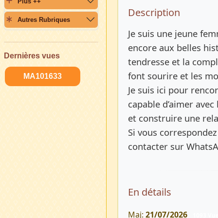
Plus ++
Description 
Description
Autres Rubriques
Je suis une jeune fem
encore aux belles hist
Dernières vues
tendresse et la compli
font sourire et les m
MA101633
Je suis ici pour renc
capable d’aimer avec 
et construire une rela
Si vous correspondez 
contacter sur Whats
En détails
Maj:
21/07/2026
1093 Vu