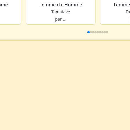
mme
Femme ch. Homme
Femme
Tamatave
T
par ...