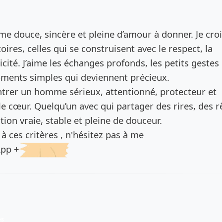
de l’annonce
me douce, sincère et pleine d’amour à donner. Je cro
oires, celles qui se construisent avec le respect, la
cité. J’aime les échanges profonds, les petits gestes
oments simples qui deviennent précieux.
ontrer un homme sérieux, attentionné, protecteur et
le cœur. Quelqu’un avec qui partager des rires, des r
tion vraie, stable et pleine de douceur.
à ces critères , n'hésitez pas à me
App +
es