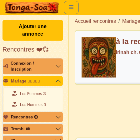
Accueil rencontres
Mariag
Ajouter une
annonce
à la r
Rencontres ❤️💞
Irinah ch
Connexion /
Inscription
Mariage 👩🏽‍❤️‍👨🏽
Les Femmes 👗
Les Hommes 👖
Rencontres 💞
Trombi 📸