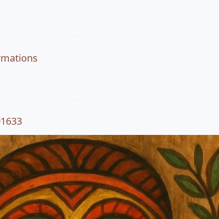
rmations
01633