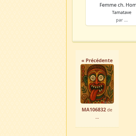
Femme ch. Ho
Tamatave
par ...
« Précédente
MA106832
de
...