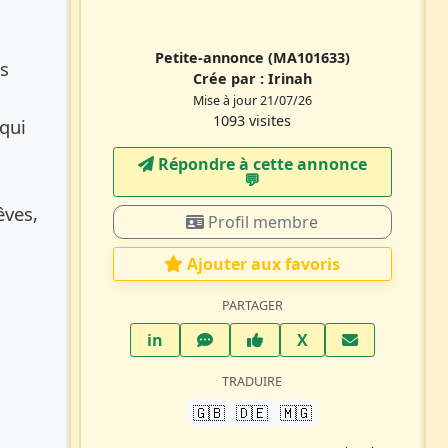
Petite-annonce
(MA101633)
is
Crée par :
Irinah
Mise à jour 21/07/26
1093 visites
 qui
Répondre à cette annonce
💬​
êves,
Profil membre
Ajouter aux favoris
PARTAGER
LinkedIn
WhatsApp
Facebook
Twitter X
in
X
TRADUIRE
🇬🇧
🇩🇪
🇲🇬