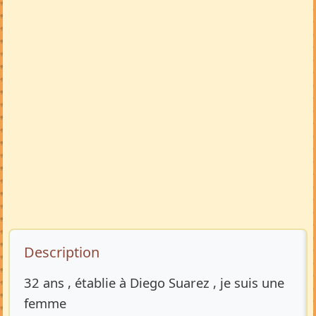
Description de l’annonce
Description
32 ans , établie à Diego Suarez , je suis une
femme