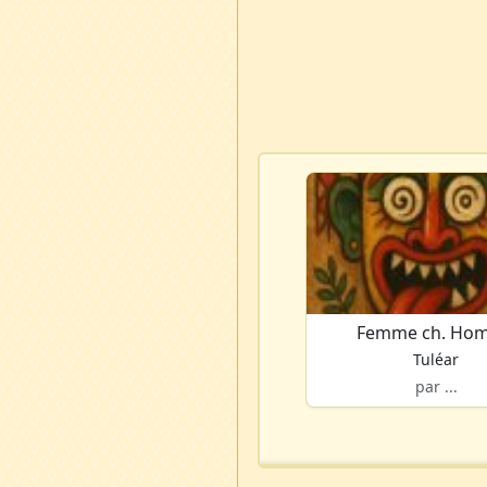
Femme ch. Ho
Tuléar
par ...