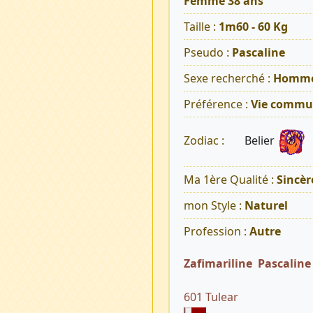
Femme 38 ans
Taille :
1m60 - 60 Kg
Pseudo :
Pascaline
Sexe recherché :
Homm
Préférence :
Vie commu
Belier
Zodiac :
Ma 1ère Qualité :
Sincèr
mon Style :
Naturel
Profession :
Autre
Zafimariline Pascalin
601 Tulear