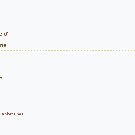
e
ne
e
e
Anketa bas