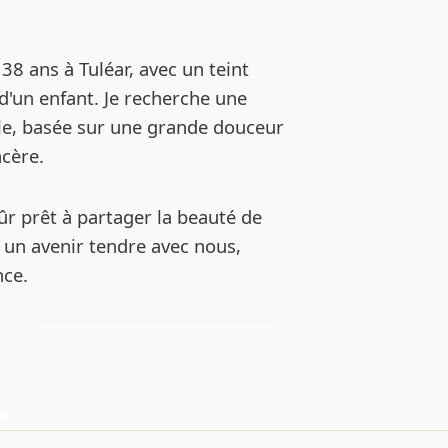
de l’annonce
38 ans à Tuléar, avec un teint
 d'un enfant. Je recherche une
lle, basée sur une grande douceur
cère.
r prêt à partager la beauté de
e un avenir tendre avec nous,
nce.
es