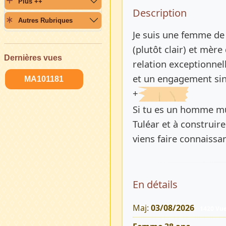
Plus ++
Description 
Description
Autres Rubriques
Je suis une femme de 
(plutôt clair) et mère
Dernières vues
relation exceptionne
et un engagement sin
MA101181
+
Si tu es un homme mû
Tuléar et à construir
viens faire connaissa
En détails
Maj:
03/08/2026
1420 Vu