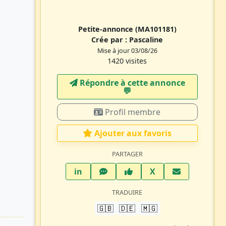
Petite-annonce
(MA101181)
Crée par :
Pascaline
Mise à jour 03/08/26
1420 visites
Répondre à cette annonce
💬​
Profil membre
Ajouter aux favoris
PARTAGER
LinkedIn
WhatsApp
Facebook
Twitter X
in
X
TRADUIRE
🇬🇧
🇩🇪
🇲🇬