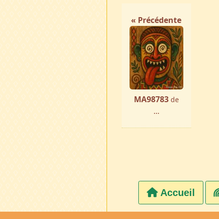
« Précédente
MA98783
de
...
Accueil