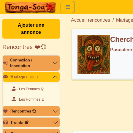
Accueil rencontres
Mariag
Ajouter une
annonce
Cherch
Rencontres ❤️💞
Pascaline
Connexion /
Inscription
Mariage 👩🏽‍❤️‍👨🏽
Les Femmes 👗
Les Hommes 👖
Rencontres 💞
Trombi 📸