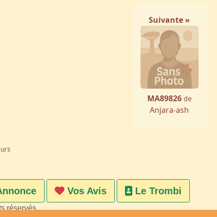
Suivante »
MA89826
de
Anjara-ash
eurs
Annonce
Vos Avis
Le Trombi
ts réservés