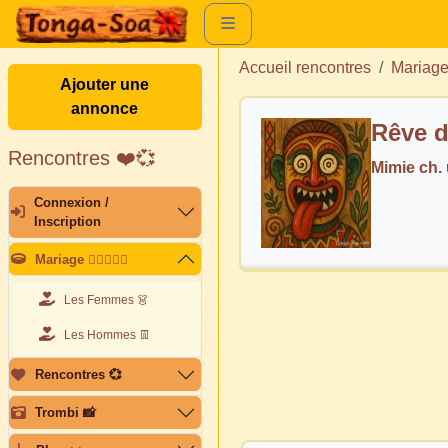
Accueil rencontres
Mariag
Ajouter une
annonce
Rêve d
Rencontres ❤️💞
Mimie ch
Connexion /
Inscription
Mariage 👩🏽‍❤️‍👨🏽
Les Femmes 👗
Les Hommes 👖
Rencontres 💞
Trombi 📸