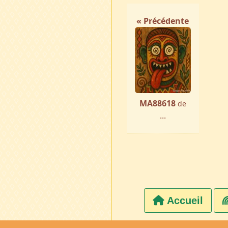
« Précédente
MA88618
de
...
Accueil