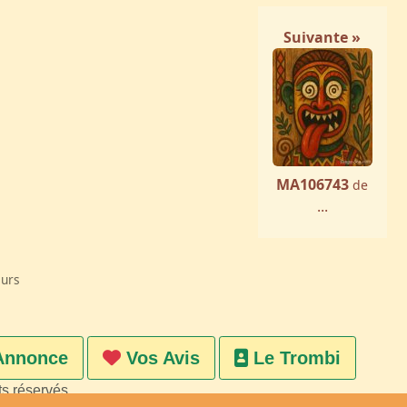
Suivante »
MA106743
de
...
eurs
Annonce
Vos Avis
Le Trombi
ts réservés