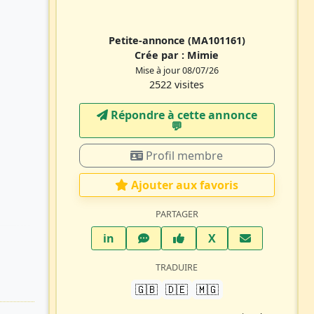
Petite-annonce
(MA101161)
Crée par :
Mimie
Mise à jour 08/07/26
2522 visites
Répondre à cette annonce
💬​
Profil membre
Ajouter aux favoris
PARTAGER
LinkedIn
WhatsApp
Facebook
Twitter X
in
X
TRADUIRE
🇬🇧
🇩🇪
🇲🇬