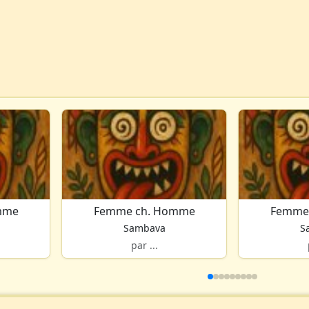
mme
Femme ch. Homme
Femme
Sambava
S
par ...