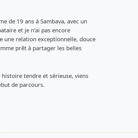
de l’annonce
mme de 19 ans à Sambava, avec un
ibataire et je n'ai pas encore
he une relation exceptionnelle, douce
omme prêt à partager les belles
 histoire tendre et sérieuse, viens
ébut de parcours.
es