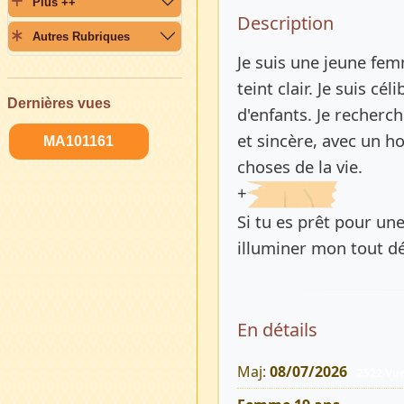
Plus ++
Description 
Description
Autres Rubriques
Je suis une jeune fe
teint clair. Je suis cél
Dernières vues
d'enfants. Je recherc
et sincère, avec un h
MA101161
choses de la vie.
+
Si tu es prêt pour une
illuminer mon tout d
En détails
Maj:
08/07/2026
2522 Vu