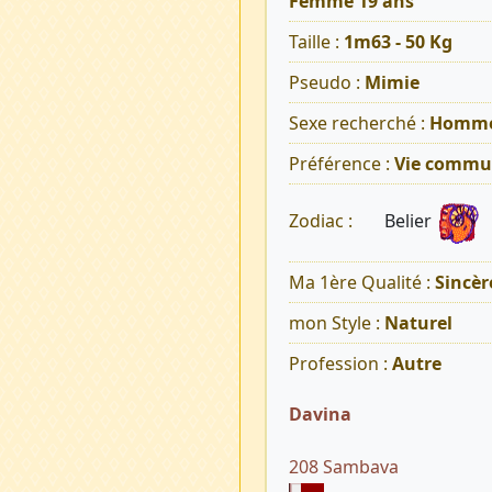
Femme 19 ans
Taille :
1m63 - 50 Kg
Pseudo :
Mimie
Sexe recherché :
Homm
Préférence :
Vie commu
Belier
Zodiac :
Ma 1ère Qualité :
Sincèr
mon Style :
Naturel
Profession :
Autre
Davina
208 Sambava