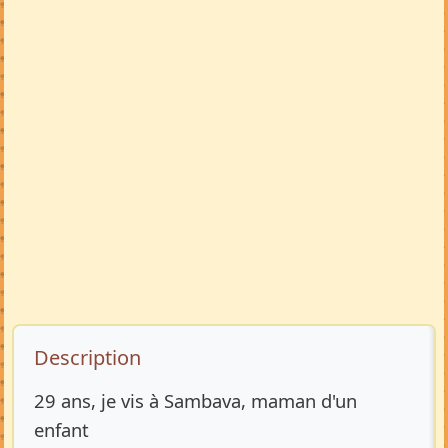
Description de l’annonce
Description
29 ans, je vis à Sambava, maman d'un
enfant