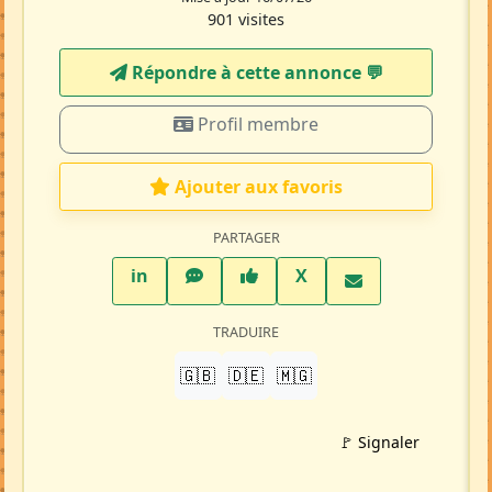
901 visites
Répondre à cette annonce 💬​
Profil membre
Ajouter aux favoris
PARTAGER
LinkedIn
WhatsApp
Facebook
Twitter X
in
X
TRADUIRE
🇬🇧
🇩🇪
🇲🇬
🚩 Signaler