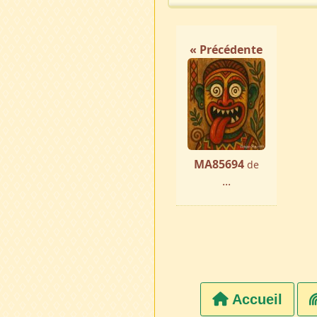
« Précédente
MA85694
de
...
Accueil