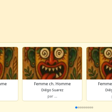
mme
Femme ch. Homme
Femme
Diégo Suarez
Dié
par ...