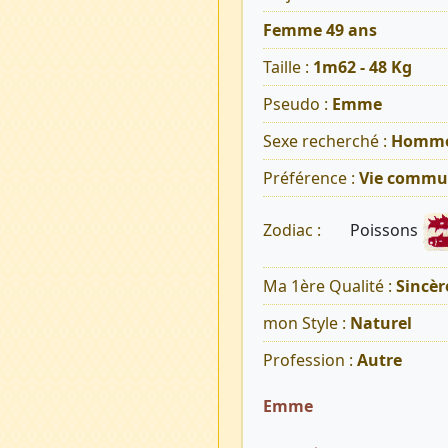
Femme 49 ans
Taille :
1m62 - 48 Kg
Pseudo :
Emme
Sexe recherché :
Homm
Préférence :
Vie commu
Poissons
Zodiac :
Ma 1ère Qualité :
Sincèr
mon Style :
Naturel
Profession :
Autre
Emme