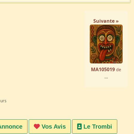
Suivante »
MA105019
de
...
eurs
Annonce
Vos Avis
Le Trombi