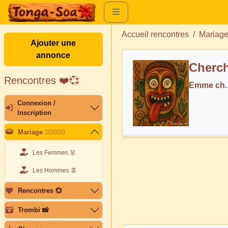
Accueil rencontres
Mariag
Ajouter une
annonce
Cherch
Rencontres ❤️💞
Emme ch.
Connexion /
Inscription
Mariage 👩🏽‍❤️‍👨🏽
Les Femmes 👗
Les Hommes 👖
Rencontres 💞
Trombi 📸