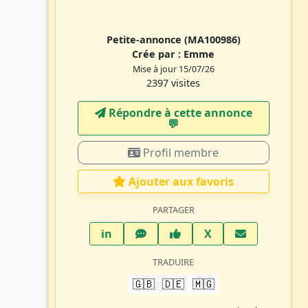
Petite-annonce
(MA100986)
Crée par :
Emme
Mise à jour 15/07/26
2397 visites
Répondre à cette annonce
💬​
Profil membre
Ajouter aux favoris
PARTAGER
LinkedIn
WhatsApp
Facebook
Twitter X
in
X
TRADUIRE
🇬🇧
🇩🇪
🇲🇬