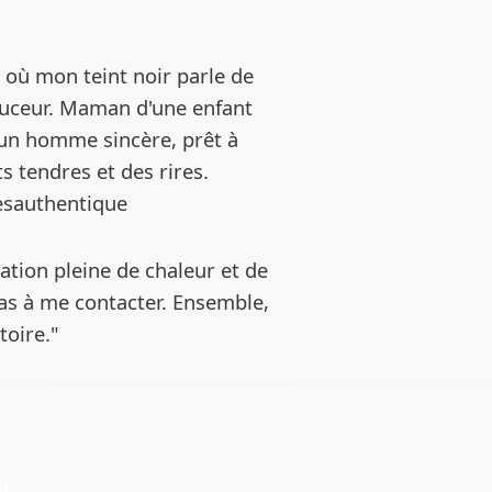
de l’annonce
, où mon teint noir parle de
uceur. Maman d'une enfant
 un homme sincère, prêt à
 tendres et des rires.
gesauthentique
ation pleine de chaleur et de
pas à me contacter. Ensemble,
toire."
es