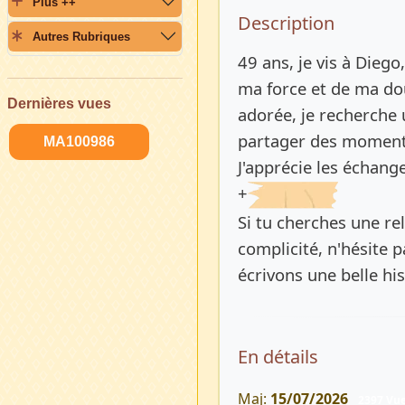
Plus ++
Description 
Description
Autres Rubriques
49 ans, je vis à Diego
ma force et de ma do
Dernières vues
adorée, je recherche
partager des moments
MA100986
J'apprécie les échan
+
Si tu cherches une rel
complicité, n'hésite 
écrivons une belle his
En détails
Maj:
15/07/2026
2397 Vu