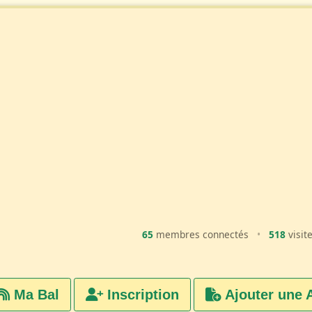
65
membres connectés
•
518
visit
Ma Bal
Inscription
Ajouter une 