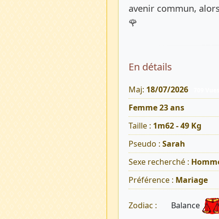
avenir commun, alors
🌹
En détails
Maj:
18/07/2026
709 Vue
Femme 23 ans
Taille :
1m62 - 49 Kg
Pseudo :
Sarah
Sexe recherché :
Homm
Préférence :
Mariage
Balance
Zodiac :