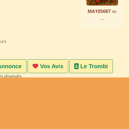
MA105687
de
...
eurs
Annonce
Vos Avis
Le Trombi
ts réservés
on