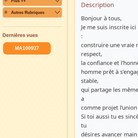
Plus ++
Description 
Description
Autres Rubriques
Bonjour à tous,
Je me suis inscrite ici
:
Dernières vues
construire une vraie r
MA100937
respect,
la confiance et l’honn
homme prêt à s’engag
stable,
qui partage les même
a
comme projet l’union 
Si toi aussi tu es sin
tu
désires avancer main