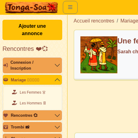
Accueil rencontres
Mariag
Ajouter une
annonce
Une f
Rencontres ❤️💞
Sarah c
Connexion /
Inscription
Mariage 👩🏽‍❤️‍👨🏽
Les Femmes 👗
Les Hommes 👖
Rencontres 💞
Trombi 📸