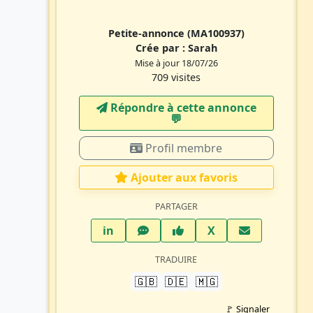
Petite-annonce
(MA100937)
Crée par :
Sarah
Mise à jour 18/07/26
709 visites
Répondre à cette annonce
💬​
Profil membre
Ajouter aux favoris
PARTAGER
LinkedIn
WhatsApp
Facebook
Twitter X
in
X
TRADUIRE
🇬🇧
🇩🇪
🇲🇬
🚩 Signaler