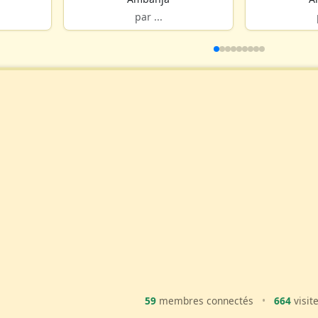
par ...
59
membres connectés
•
664
visit