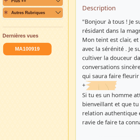
Plus ++
Description 
Description
Autres Rubriques
"Bonjour à tous ! Je 
résidant dans la magn
Dernières vues
Mon teint est clair, e
avec la sérénité . Je 
MA100919
cultiver la douceur da
conversations sincère
qui saura faire fleuri
+
Si tu es un homme att
bienveillant et que tu
relation authentique 
ravie de faire ta con