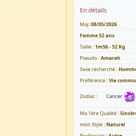
En détails
Maj:
08/05/2026
528 Vue
Femme 52 ans
Taille :
1m56 - 52 Kg
Pseudo :
Amarah
Sexe recherché :
Homm
Préférence :
Vie commu
Cancer
Zodiac :
Ma 1ère Qualité :
Sincèr
mon Style :
Naturel
Profession :
Autre