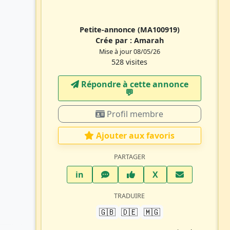
Petite-annonce
(MA100919)
Crée par :
Amarah
Mise à jour 08/05/26
528 visites
Répondre à cette annonce
💬​
Profil membre
Ajouter aux favoris
PARTAGER
LinkedIn
WhatsApp
Facebook
Twitter X
in
X
TRADUIRE
🇬🇧
🇩🇪
🇲🇬