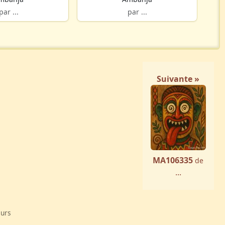
par ...
par ...
Suivante »
MA106335
de
...
eurs