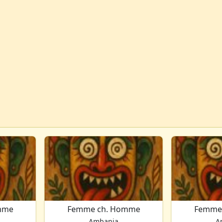
mme
Femme ch. Homme
Femme
Ambanja
A