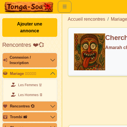
Accueil rencontres
Mariag
Ajouter une
annonce
Cherch
Rencontres ❤️💞
Amarah c
Connexion /
Inscription
Mariage 👩🏽‍❤️‍👨🏽
Les Femmes 👗
Les Hommes 👖
Rencontres 💞
Trombi 📸