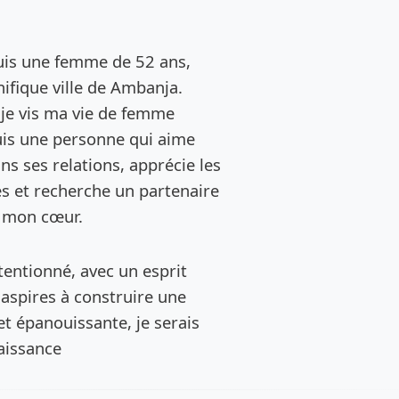
de l’annonce
suis une femme de 52 ans,
ifique ville de Ambanja.
t je vis ma vie de femme
suis une personne qui aime
ns ses relations, apprécie les
s et recherche un partenaire
r mon cœur.
entionné, avec un esprit
 aspires à construire une
et épanouissante, je serais
naissance