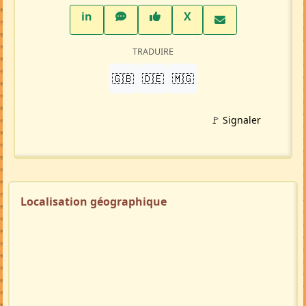
LinkedIn
WhatsApp
Facebook
Twitter X
in
X
TRADUIRE
🇬🇧
🇩🇪
🇲🇬
🚩 Signaler
Localisation géographique