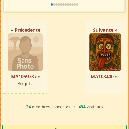
Femme ch. Homme
Antananarivo
par ...
« Précédente
Suivante »
MA105973
MA103400
de
de
Brigitta
...