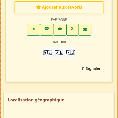
1965 visites
Répondre à cette annonce 💬​
Profil membre
Ajouter aux favoris
PARTAGER
LinkedIn
WhatsApp
Facebook
Twitter X
in
X
TRADUIRE
🇬🇧
🇩🇪
🇲🇬
🚩 Signaler