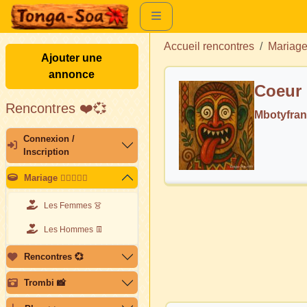
Accueil rencontres
Mariag
Ajouter une
annonce
Coeur 
Rencontres ❤️💞
Mbotyfran
Connexion /
Inscription
Mariage 👩🏽‍❤️‍👨🏽
Les Femmes 👗
Les Hommes 👖
Rencontres 💞
Trombi 📸