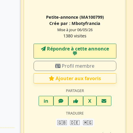
Petite-annonce
(MA100799)
Crée par :
Mbotyfrancia
Mise à jour 06/05/26
1380 visites
Répondre à cette annonce
💬​
Profil membre
Ajouter aux favoris
PARTAGER
LinkedIn
WhatsApp
Facebook
Twitter X
in
X
TRADUIRE
🇬🇧
🇩🇪
🇲🇬