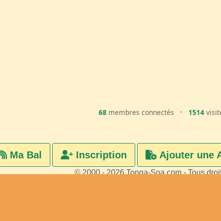
68
membres connectés
•
1514
visit
Ma Bal
Inscription
Ajouter une 
© 2000 - 2026 Tonga-Soa.com - Tous droi
Ecrire au site pour toute questi