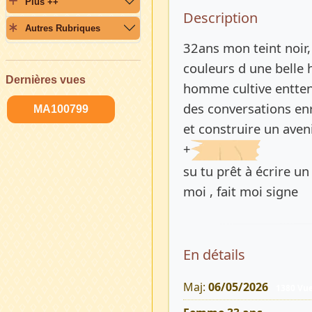
Plus ++
Description 
Description
Autres Rubriques
32ans mon teint noir, 
couleurs d une belle 
Dernières vues
homme cultive entten
des conversations enr
MA100799
et construire un aven
+
su tu prêt à écrire u
moi , fait moi signe
En détails
Maj:
06/05/2026
1380 Vu