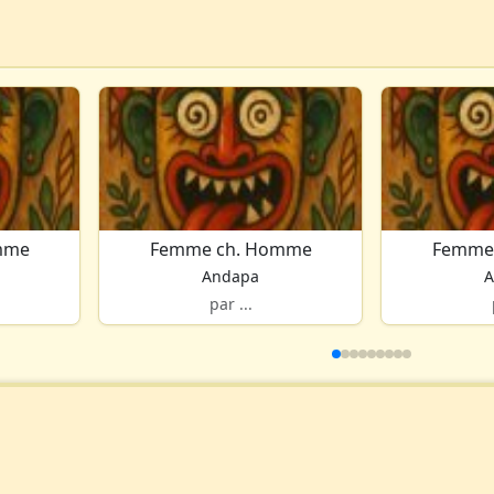
mme
Femme ch. Homme
Femme
Andapa
A
par ...