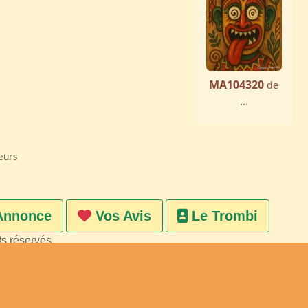
MA104320
de
...
eurs
Annonce
Vos Avis
Le Trombi
ts réservés
on