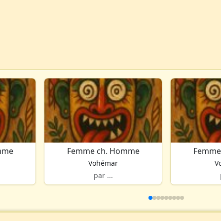
mme
Femme ch. Homme
Femme
Vohémar
V
par ...