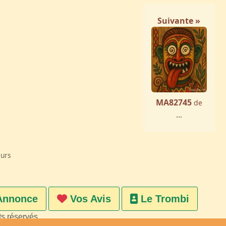
Suivante »
MA82745
de
...
eurs
Annonce
Vos Avis
Le Trombi
ts réservés