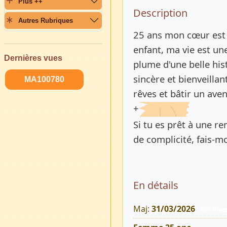
Plus ++
Description 
Description
Autres Rubriques
25 ans mon cœur est l
enfant, ma vie est un
Dernières vues
plume d'une belle hi
sincère et bienveillan
MA100780
rêves et bâtir un ave
+
Si tu es prêt à une r
de complicité, fais-mo
En détails
Maj:
31/03/2026
657 Vue