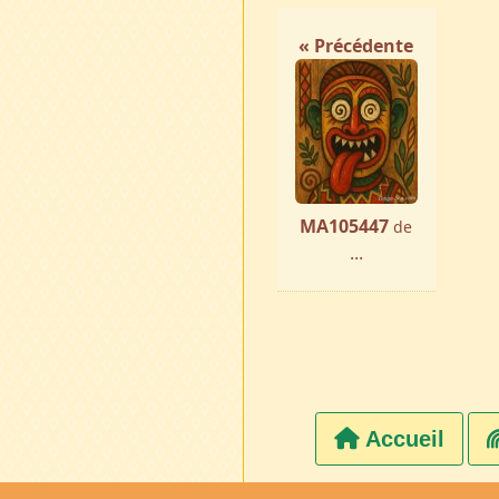
« Précédente
MA105447
de
...
Accueil