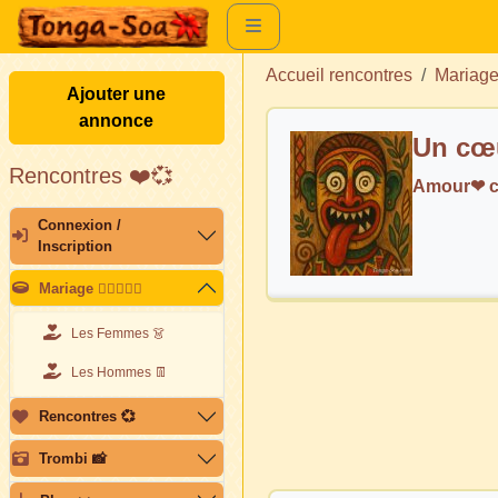
Accueil rencontres
Mariag
Ajouter une
annonce
Un cœur
Rencontres ❤️💞
Amour❤ c
Connexion /
Inscription
Mariage 👩🏽‍❤️‍👨🏽
Les Femmes 👗
Les Hommes 👖
Rencontres 💞
Trombi 📸