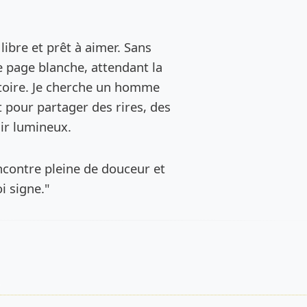
de l’annonce
ibre et prêt à aimer. Sans
e page blanche, attendant la
stoire. Je cherche un homme
t pour partager des rires, des
nir lumineux.
encontre pleine de douceur et
i signe."
s