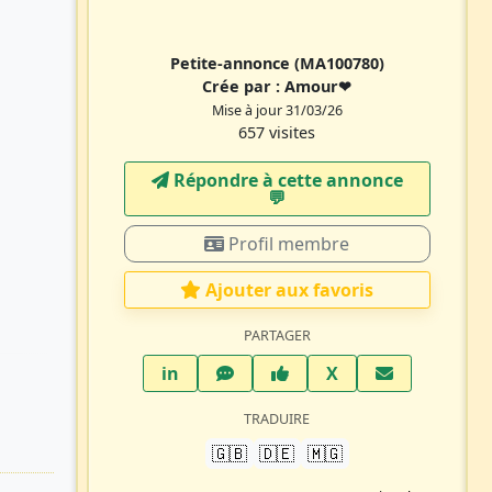
Petite-annonce
(MA100780)
Crée par :
Amour❤
Mise à jour 31/03/26
657 visites
Répondre à cette annonce
💬​
Profil membre
Ajouter aux favoris
PARTAGER
LinkedIn
WhatsApp
Facebook
Twitter X
in
X
TRADUIRE
🇬🇧
🇩🇪
🇲🇬