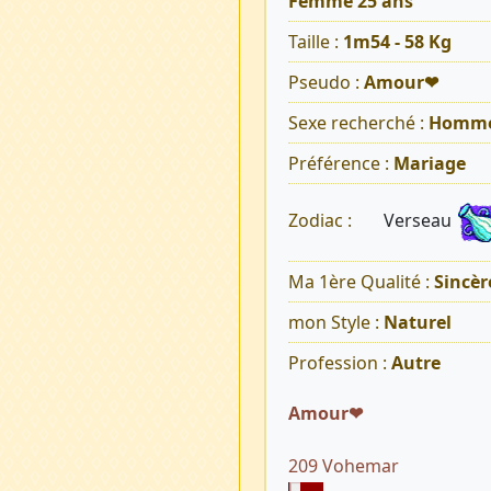
Femme 25 ans
Taille :
1m54 - 58 Kg
Pseudo :
Amour❤
Sexe recherché :
Homm
Préférence :
Mariage
Verseau
Zodiac :
Ma 1ère Qualité :
Sincèr
mon Style :
Naturel
Profession :
Autre
Amour❤
209 Vohemar