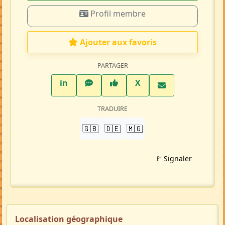
Profil membre
Ajouter aux favoris
PARTAGER
LinkedIn
WhatsApp
Facebook
Twitter X
in
X
TRADUIRE
🇬🇧
🇩🇪
🇲🇬
🚩 Signaler
Localisation géographique