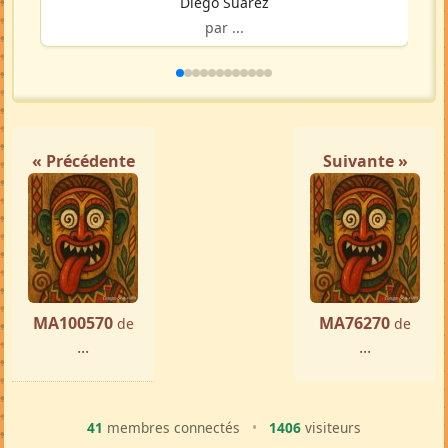
Diégo Suarez
par ...
« Précédente
Suivante »
MA100570
MA76270
de
de
...
...
41
membres connectés
•
1406
visiteurs