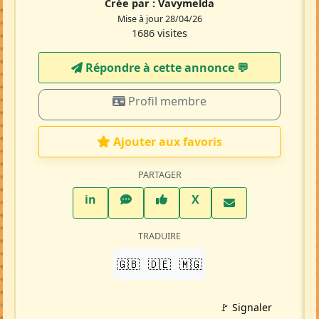
Crée par :
Vavymelda
Mise à jour 28/04/26
1686 visites
Répondre à cette annonce 💬​
Profil membre
Ajouter aux favoris
PARTAGER
LinkedIn
WhatsApp
Facebook
Twitter X
in
X
TRADUIRE
🇬🇧
🇩🇪
🇲🇬
🚩 Signaler