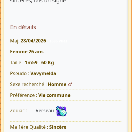
sincères, fais un signe
En détails
Maj:
28/04/2026
1686 Vues
Femme 26 ans
Taille :
1m59 - 60 Kg
Pseudo :
Vavymelda
Sexe recherché :
Homme
Préférence :
Vie commune
Verseau
Zodiac :
Ma 1ère Qualité :
Sincère