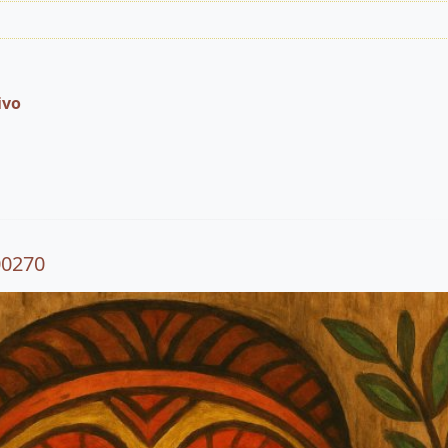
ivo
00270