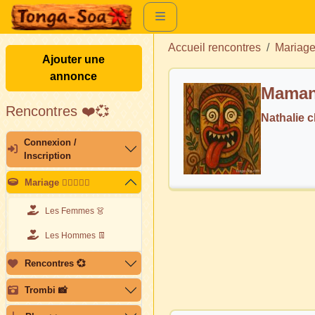
Accueil rencontres
Mariag
Ajouter une
annonce
Maman 
Rencontres ❤️💞
Nathalie 
Connexion /
Inscription
Mariage 👩🏽‍❤️‍👨🏽
Les Femmes 👗
Les Hommes 👖
Rencontres 💞
Trombi 📸