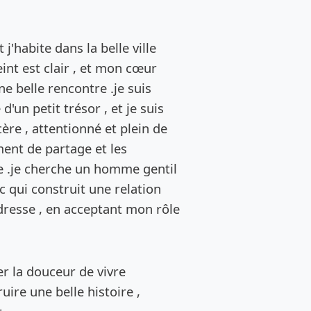
de l’annonce
t j'habite dans la belle ville
nt est clair , et mon cœur
une belle rencontre .je suis
un petit trésor , et je suis
re , attentionné et plein de
ment de partage et les
 .je cherche un homme gentil
c qui construit une relation
ndresse , en acceptant mon rôle
er la douceur de vivre
ire une belle histoire ,