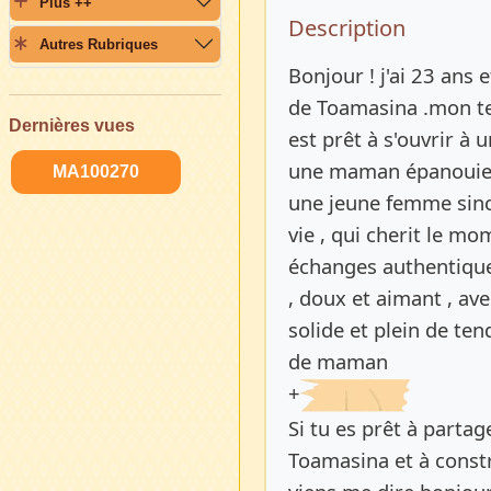
Plus ++
Description 
Description
Autres Rubriques
Bonjour ! j'ai 23 ans e
de Toamasina .mon tei
Dernières vues
est prêt à s'ouvrir à 
une maman épanouie d'
MA100270
une jeune femme sincè
vie , qui cherit le mo
échanges authentique
, doux et aimant , ave
solide et plein de te
de maman
+
Si tu es prêt à partag
Toamasina et à constru