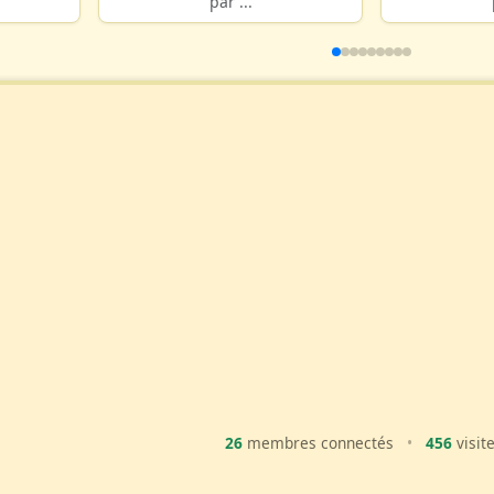
par ...
26
membres connectés
•
456
visit