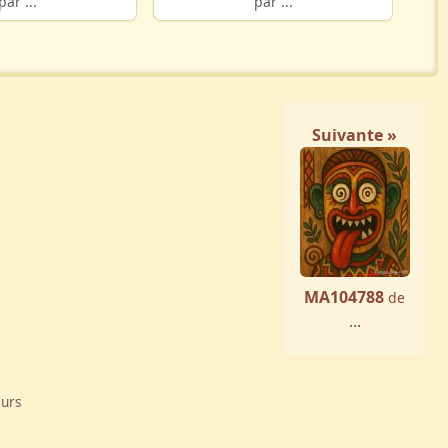
par ...
par ...
Suivante »
MA104788
de
...
eurs