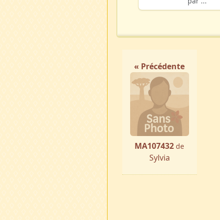
par ...
« Précédente
MA107432
de
Sylvia