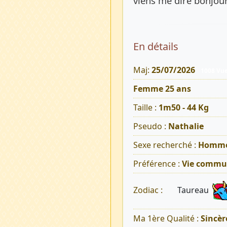
viens me dire bonjou
En détails
Maj:
25/07/2026
1008 Vu
Femme 25 ans
Taille :
1m50 - 44 Kg
Pseudo :
Nathalie
Sexe recherché :
Homm
Préférence :
Vie commu
Taureau
Zodiac :
Ma 1ère Qualité :
Sincèr