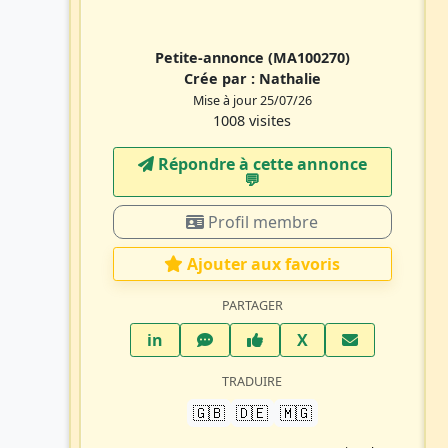
Petite-annonce
(MA100270)
Crée par :
Nathalie
Mise à jour 25/07/26
1008 visites
Répondre à cette annonce
💬​
Profil membre
Ajouter aux favoris
PARTAGER
LinkedIn
WhatsApp
Facebook
Twitter X
in
X
TRADUIRE
🇬🇧
🇩🇪
🇲🇬