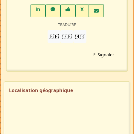
PARTAGER
LinkedIn
WhatsApp
Facebook
Twitter X
in
X
TRADUIRE
🇬🇧
🇩🇪
🇲🇬
🚩 Signaler
Localisation géographique