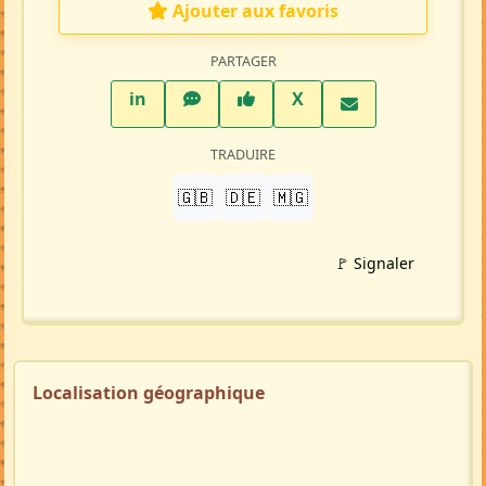
Ajouter aux favoris
PARTAGER
LinkedIn
WhatsApp
Facebook
Twitter X
in
X
TRADUIRE
🇬🇧
🇩🇪
🇲🇬
🚩 Signaler
Localisation géographique