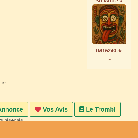
Suivante »
IM16240
de
...
eurs
Annonce
Vos Avis
Le Trombi
ts réservés