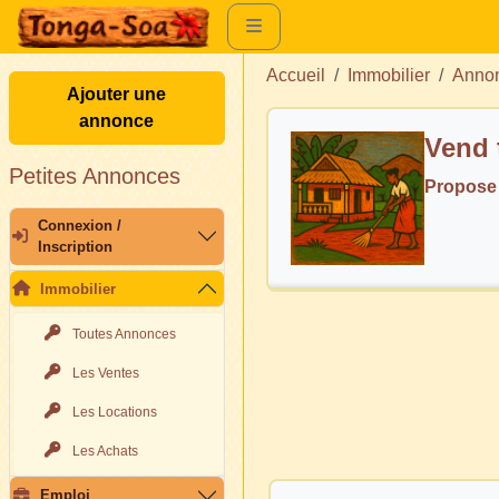
Accueil
Immobilier
Annon
Ajouter une
annonce
Vend 
Petites Annonces
Propose 
Connexion /
Inscription
Immobilier
Toutes Annonces
Les Ventes
Les Locations
Les Achats
Emploi