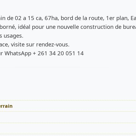
de l’annonce
in de 02 a 15 ca, 67ha, bord de la route, 1er plan, E
– borné, idéal pour une nouvelle construction de bure
s usages.
ace, visite sur rendez-vous.
ur WhatsApp + 261 34 20 051 14
s
rrain