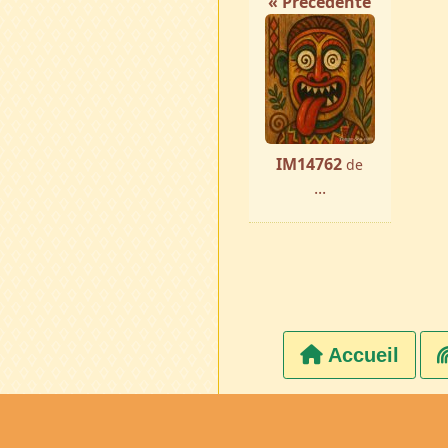
« Précédente
IM14762
de
...
Accueil