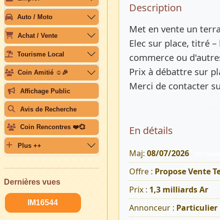
Description 
Description
Auto / Moto
Met en vente un terra
Achat / Vente
Elec sur place, titré 
Tourisme Local
commerce ou d'autre
Prix à débattre sur pl
Coin Amitié ☺️🎉
Merci de contacter s
Affichage Public
Avis de Recherche
Coin Rencontres ❤️💞
En détails
Plus ++
Maj:
08/07/2026
307 Vue
Offre :
Propose Vente Te
Dernières vues
Prix :
1,3 milliards Ar
IM16544
Annonceur :
Particulier