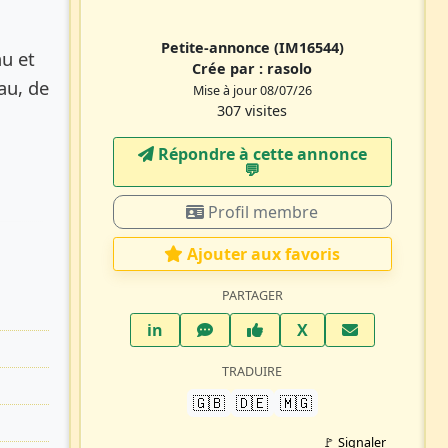
Petite-annonce
(IM16544)
au et
Crée par :
rasolo
au, de
Mise à jour 08/07/26
307 visites
Répondre à cette annonce
💬​
Profil membre
Ajouter aux favoris
PARTAGER
LinkedIn
WhatsApp
Facebook
Twitter X
in
X
TRADUIRE
🇬🇧
🇩🇪
🇲🇬
🚩 Signaler