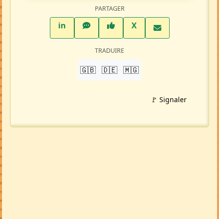
PARTAGER
LinkedIn
WhatsApp
Facebook
Twitter X
in
X
TRADUIRE
🇬🇧
🇩🇪
🇲🇬
🚩 Signaler