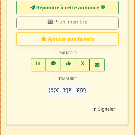
Répondre à cette annonce 💬​
Profil membre
Ajouter aux favoris
PARTAGER
LinkedIn
WhatsApp
Facebook
Twitter X
in
X
TRADUIRE
🇬🇧
🇩🇪
🇲🇬
🚩 Signaler