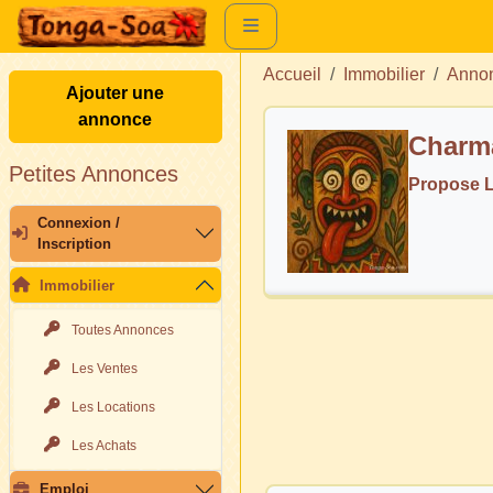
Accueil
Immobilier
Annon
Ajouter une
annonce
Charm
Petites Annonces
Propose 
Connexion /
Inscription
Immobilier
Toutes Annonces
Les Ventes
Les Locations
Les Achats
Emploi