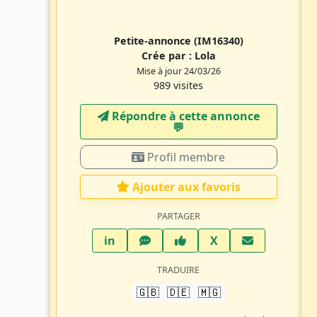
Petite-annonce
(IM16340)
Crée par :
Lola
Mise à jour 24/03/26
989 visites
Répondre à cette annonce
💬​
Profil membre
Ajouter aux favoris
PARTAGER
LinkedIn
WhatsApp
Facebook
Twitter X
in
X
TRADUIRE
🇬🇧
🇩🇪
🇲🇬