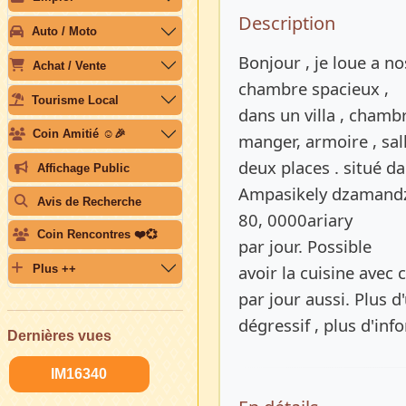
Description 
Description
Auto / Moto
Bonjour , je loue a 
Achat / Vente
chambre spacieux ,
Tourisme Local
dans un villa , chamb
Coin Amitié ☺️🎉
manger, armoire , sall
deux places . situé da
Affichage Public
Ampasikely dzamandza
Avis de Recherche
80, 0000ariary
Coin Rencontres ❤️💞
par jour. Possible
avoir la cuisine avec
Plus ++
par jour aussi. Plus 
dégressif , plus d'in
Dernières vues
IM16340