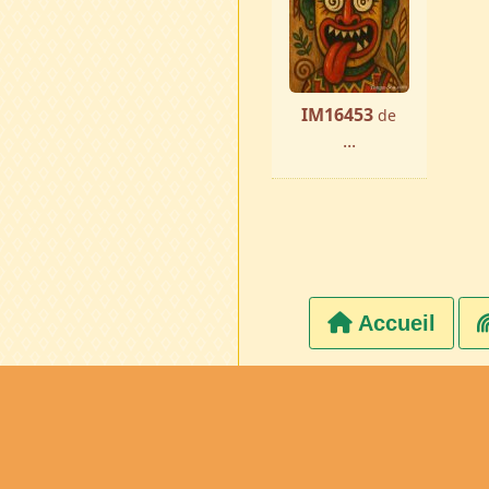
IM16453
de
...
Accueil