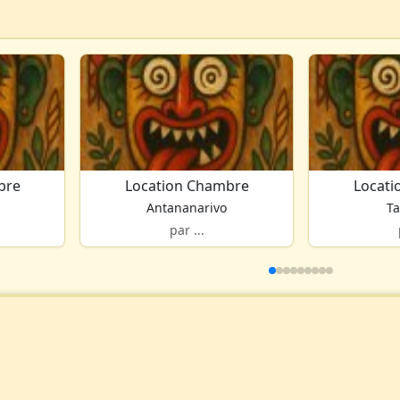
bre
Location Chambre
Locati
Antananarivo
T
par ...