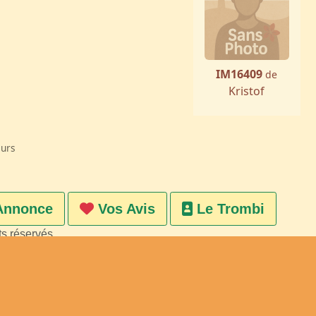
IM16409
de
Kristof
eurs
Annonce
Vos Avis
Le Trombi
ts réservés
on