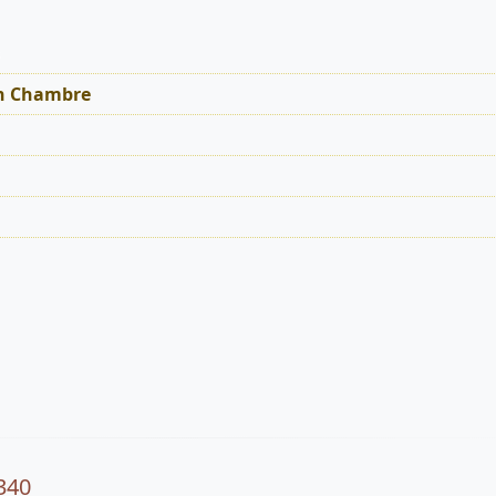
s
on Chambre
340