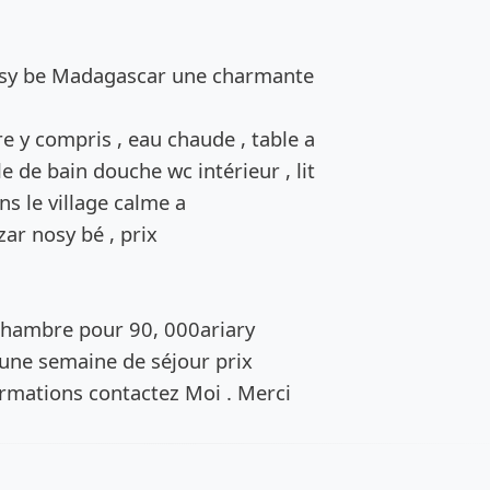
de l’annonce
nosy be Madagascar une charmante
re y compris , eau chaude , table a
e de bain douche wc intérieur , lit
ns le village calme a
r nosy bé , prix
 chambre pour 90, 000ariary
d'une semaine de séjour prix
formations contactez Moi . Merci