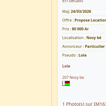
En détails
Maj:
24/03/2026
989 Vue
Offre :
Propose Locati
Prix :
80 000 Ar
Localisation :
Nosy bé
Annonceur :
Particulier
Pseudo :
Lola
Lola
207 Nosy be
1 Photo(s) sur IM16