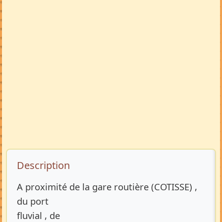
Description de l’annonce
Description
A proximité de la gare routière (COTISSE) ,
du port
fluvial , de