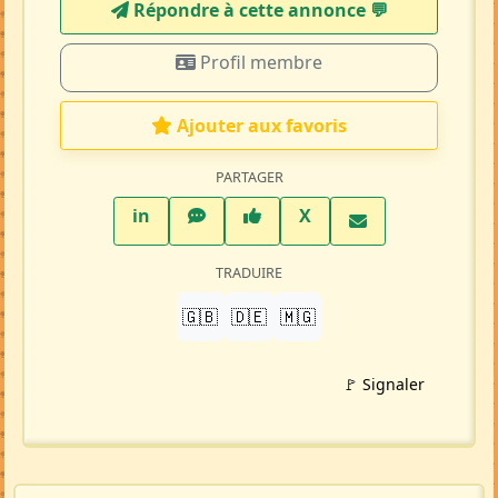
Répondre à cette annonce 💬​
Profil membre
Ajouter aux favoris
PARTAGER
LinkedIn
WhatsApp
Facebook
Twitter X
in
X
TRADUIRE
🇬🇧
🇩🇪
🇲🇬
🚩 Signaler