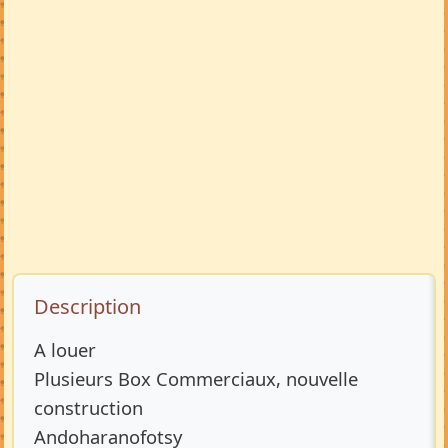
Description de l’annonce
Description
A louer
Plusieurs Box Commerciaux, nouvelle
construction
Andoharanofotsy