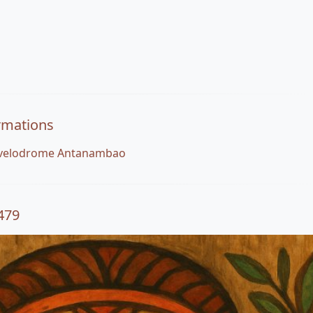
rmations
in velodrome Antanambao
479