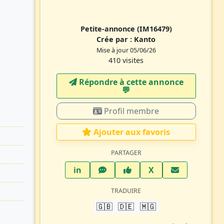
Petite-annonce
(IM16479)
Crée par :
Kanto
Mise à jour 05/06/26
410 visites
Répondre à cette annonce
💬​
Profil membre
Ajouter aux favoris
PARTAGER
LinkedIn
WhatsApp
Facebook
Twitter X
in
X
TRADUIRE
🇬🇧
🇩🇪
🇲🇬