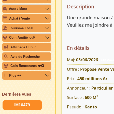
Description 
Description
Auto / Moto
Une grande maison à v
Achat / Vente
Veuillez me joindre
Tourisme Local
Coin Amitié ☺️🎉
En détails
Affichage Public
Avis de Recherche
Maj:
05/06/2026
410 Vue
Coin Rencontres ❤️💞
Offre :
Propose Vente Vi
Plus ++
Prix :
450 millions Ar
Annonceur :
Particulier
Dernières vues
Surface :
600 M²
IM16479
Pseudo :
Kanto