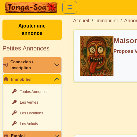
Accueil
Immobilier
Annon
Ajouter une
annonce
Maison
Petites Annonces
Propose V
Connexion /
Inscription
Immobilier
Toutes Annonces
Les Ventes
Les Locations
Les Achats
Emploi