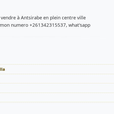
de l’annonce
endre à Antsirabe en plein centre ville
 à mon numero +261342315537, what'sapp
s
lla