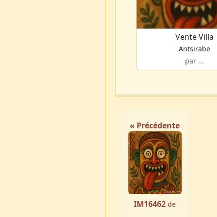
Vente Villa
Antsirabe
par ...
« Précédente
IM16462
de
...