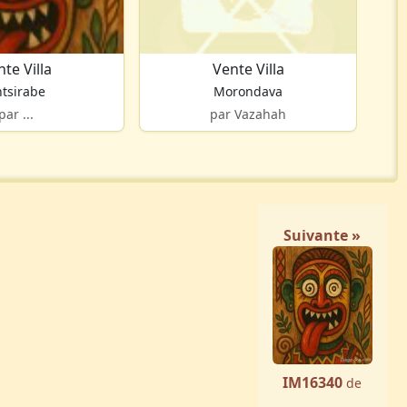
te Villa
Vente Villa
tsirabe
Morondava
par ...
par Vazahah
Suivante »
IM16340
de
...