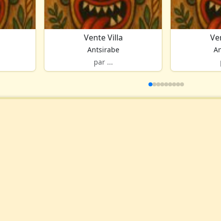
Vente Villa
Ven
Antsirabe
An
par ...