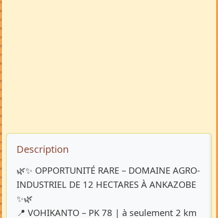
Description de l’annonce
Description
🌿✨ OPPORTUNITÉ RARE – DOMAINE AGRO-
INDUSTRIEL DE 12 HECTARES À ANKAZOBE
✨🌿
📍 VOHIKANTO – PK 78 | à seulement 2 km