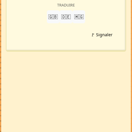
TRADUIRE
🇬🇧
🇩🇪
🇲🇬
🚩 Signaler