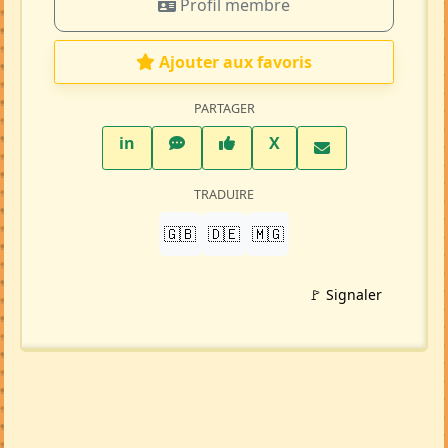
Profil membre
Ajouter aux favoris
PARTAGER
LinkedIn
WhatsApp
Facebook
Twitter X
in
X
TRADUIRE
🇬🇧
🇩🇪
🇲🇬
🚩 Signaler