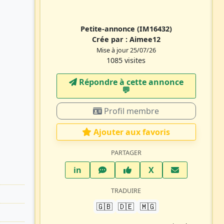
Petite-annonce
(IM16432)
Crée par :
Aimee12
Mise à jour 25/07/26
1085 visites
Répondre à cette annonce
💬​
Profil membre
Ajouter aux favoris
PARTAGER
LinkedIn
WhatsApp
Facebook
Twitter X
in
X
TRADUIRE
🇬🇧
🇩🇪
🇲🇬