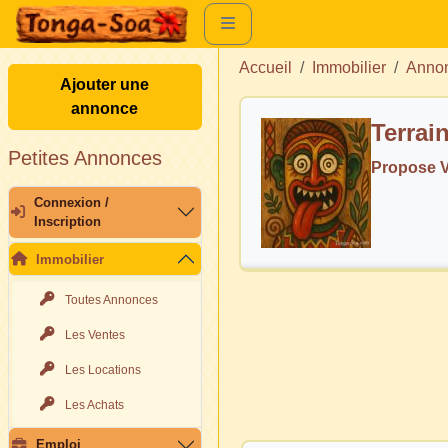
Accueil
Immobilier
Annon
Ajouter une
annonce
Terrai
Petites Annonces
Propose V
Connexion /
Inscription
Immobilier
Toutes Annonces
Les Ventes
Les Locations
Les Achats
Emploi