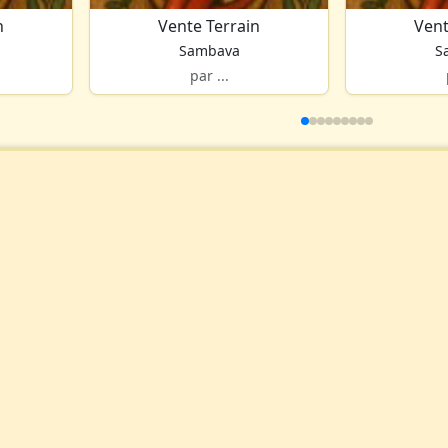
n
Vente Terrain
Vent
Sambava
S
par ...