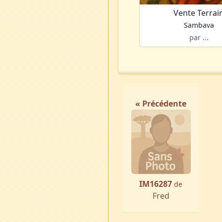
Vente Terrai
Sambava
par ...
« Précédente
IM16287
de
Fred