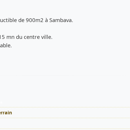
de l’annonce
ructible de 900m2 à Sambava.
15 mn du centre ville.
able.
es
rrain