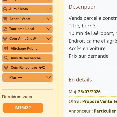
Description 
Description
Auto / Moto
Vends parcelle const
Achat / Vente
Titré, borné.
Tourisme Local
10 mn de l'aéroport, 
Coin Amitié ☺️🎉
Endroit calme et agré
Accès en voiture.
Affichage Public
Prix sur demande
Avis de Recherche
Coin Rencontres ❤️💞
Plus ++
En détails
Maj:
25/07/2026
1085 Vu
Dernières vues
Offre :
Propose Vente Te
IM16432
Annonceur :
Particulier