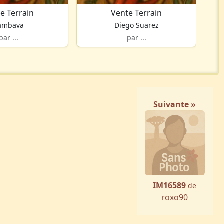
e Terrain
Vente Terrain
ambava
Diego Suarez
par ...
par ...
Suivante »
IM16589
de
roxo90