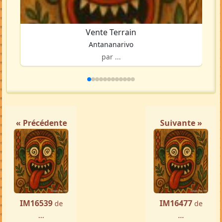
Vente Terrain
Antananarivo
par ...
« Précédente
Suivante »
IM16539
IM16477
de
de
...
...