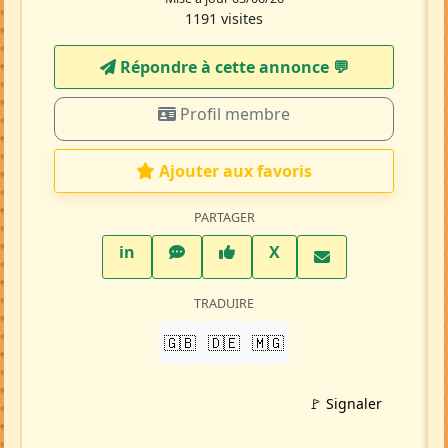
1191 visites
Répondre à cette annonce 💬​
Profil membre
Ajouter aux favoris
PARTAGER
LinkedIn
WhatsApp
Facebook
Twitter X
in
X
TRADUIRE
🇬🇧
🇩🇪
🇲🇬
🚩 Signaler