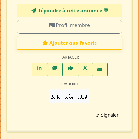
Répondre à cette annonce 💬​
Profil membre
Ajouter aux favoris
PARTAGER
LinkedIn
WhatsApp
Facebook
Twitter X
in
X
TRADUIRE
🇬🇧
🇩🇪
🇲🇬
🚩 Signaler