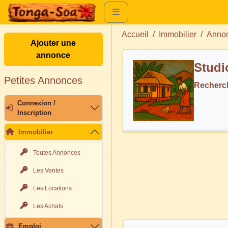
Accueil
Immobilier
Annon
Ajouter une
annonce
Studi
Petites Annonces
Recherc
Connexion /
Inscription
Immobilier
Toutes Annonces
Les Ventes
Les Locations
Les Achats
Emploi