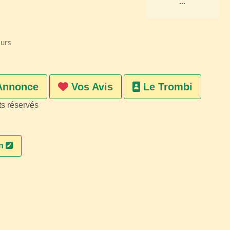
...
eurs
Annonce
Vos Avis
Le Trombi
ts réservés
on