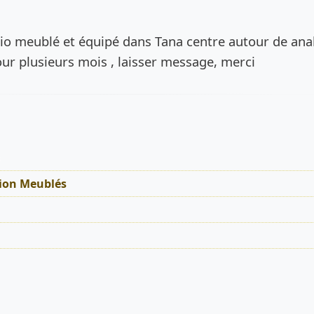
de l’annonce
io meublé et équipé dans Tana centre autour de ana
our plusieurs mois , laisser message, merci
s
ion Meublés