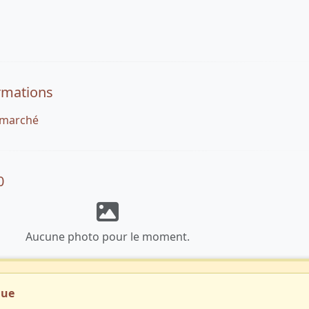
rmations
rmarché
0
Aucune photo pour le moment.
que