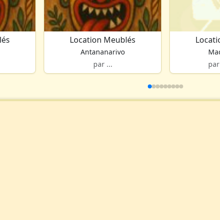
lés
Location Meublés
Locat
Antananarivo
Ma
par ...
par