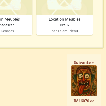
ion Meublés
Location Meublés
dagascar
Dreux
 Georges
par Lelemurien0
Suivante »
IM16070
de