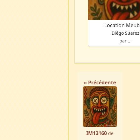
Location Meub
Diégo Suarez
par ...
« Précédente
IM13160
de