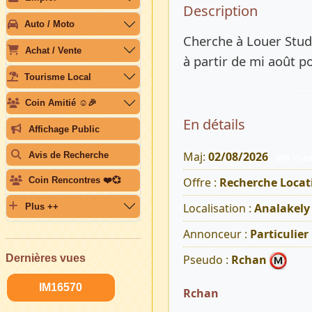
Description 
Description
Auto / Moto
Cherche à Louer Stud
Achat / Vente
à partir de mi août p
Tourisme Local
Coin Amitié ☺️🎉
En détails
Affichage Public
Maj:
02/08/2026
Avis de Recherche
260 Vue
Offre :
Recherche Locat
Coin Rencontres ❤️💞
Localisation :
Analakely
Plus ++
Annonceur :
Particulier
Dernières vues
Pseudo :
Rchan
IM16570
Rchan