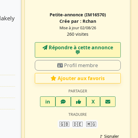
Petite-annonce
(IM16570)
lakely
Crée par :
Rchan
Mise à jour 02/08/26
260 visites
Répondre à cette annonce
💬​
Profil membre
Ajouter aux favoris
PARTAGER
LinkedIn
WhatsApp
Facebook
Twitter X
in
X
TRADUIRE
🇬🇧
🇩🇪
🇲🇬
🚩 Signaler