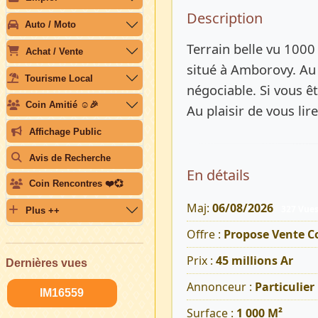
Description 
Description
Auto / Moto
Terrain belle vu 1000
Achat / Vente
situé à Amborovy. Au 
Tourisme Local
négociable. Si vous ê
Coin Amitié ☺️🎉
Au plaisir de vous lire
Affichage Public
Avis de Recherche
En détails
Coin Rencontres ❤️💞
Maj:
06/08/2026
327 Vue
Plus ++
Offre :
Propose Vente 
Prix :
45 millions Ar
Dernières vues
Annonceur :
Particulier
IM16559
Surface :
1 000 M²