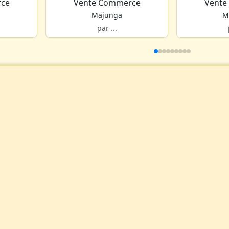
ce
Vente Commerce
Vente
Majunga
M
par ...