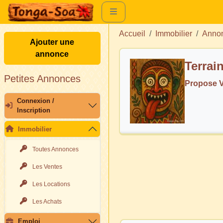
Accueil
Immobilier
Annon
Ajouter une
annonce
Terrai
Petites Annonces
Propose 
Connexion /
Inscription
Immobilier
Toutes Annonces
Les Ventes
Les Locations
Les Achats
Emploi