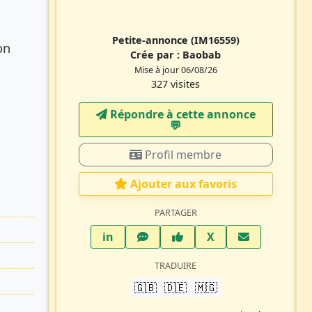
Petite-annonce
(IM16559)
on
Crée par :
Baobab
Mise à jour 06/08/26
327 visites
Répondre à cette annonce
💬​
Profil membre
Ajouter aux favoris
PARTAGER
LinkedIn
WhatsApp
Facebook
Twitter X
in
X
TRADUIRE
🇬🇧
🇩🇪
🇲🇬