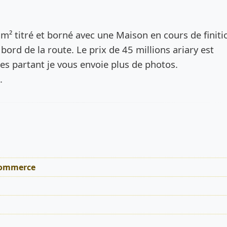
de l’annonce
 m² titré et borné avec une Maison en cours de finiti
bord de la route. Le prix de 45 millions ariary est
tes partant je vous envoie plus de photos.
.
s
Commerce