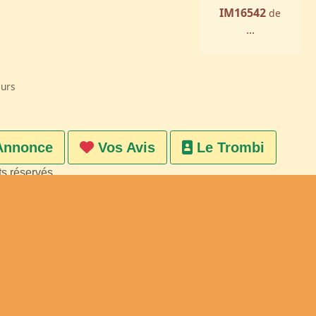
IM16542
de
...
eurs
Annonce
Vos Avis
Le Trombi
ts réservés
on