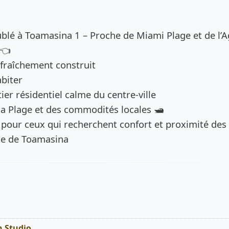
de l’annonce
blé à Toamasina 1 – Proche de Miami Plage et de l’
 👈
fraîchement construit
biter
ier résidentiel calme du centre-ville
a Plage et des commodités locales 🛥️
e pour ceux qui recherchent confort et proximité des
lle de Toamasina
s
n Studio