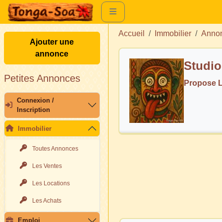
Accueil
Immobilier
Annon
Ajouter une
annonce
Studio
Petites Annonces
Propose L
Connexion /
Inscription
Immobilier
Toutes Annonces
Les Ventes
Les Locations
Les Achats
Emploi