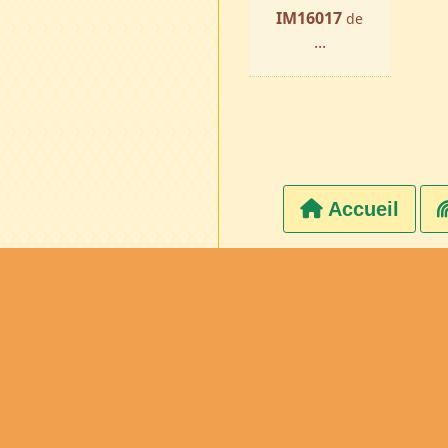
IM16017
de
...
Accueil