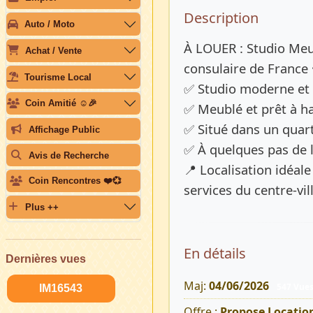
Description 
Description
Auto / Moto
À LOUER : Studio Meu
Achat / Vente
consulaire de France
Tourisme Local
✅ Studio moderne et 
Coin Amitié ☺️🎉
✅ Meublé et prêt à ha
✅ Situé dans un quart
Affichage Public
✅ À quelques pas de l
Avis de Recherche
📍 Localisation idéal
Coin Rencontres ❤️💞
services du centre-vi
Plus ++
En détails
Dernières vues
Maj:
04/06/2026
547 Vue
IM16543
Offre :
Propose Locatio