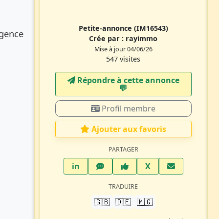
Petite-annonce
(IM16543)
Agence
Crée par :
rayimmo
Mise à jour 04/06/26
547 visites
Répondre à cette annonce
💬​
Profil membre
Ajouter aux favoris
PARTAGER
LinkedIn
WhatsApp
Facebook
Twitter X
in
X
TRADUIRE
🇬🇧
🇩🇪
🇲🇬