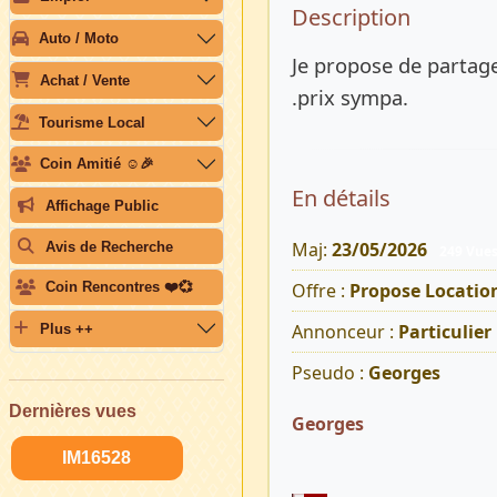
Description 
Description
Auto / Moto
Je propose de partag
Achat / Vente
.prix sympa.
Tourisme Local
Coin Amitié ☺️🎉
En détails
Affichage Public
Maj:
23/05/2026
Avis de Recherche
249 Vue
Offre :
Propose Locatio
Coin Rencontres ❤️💞
Annonceur :
Particulier
Plus ++
Pseudo :
Georges
Dernières vues
Georges
IM16528