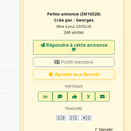
Petite-annonce
(IM16528)
Crée par :
Georges
Mise à jour 23/05/26
249 visites
Répondre à cette annonce
💬​
Profil membre
Ajouter aux favoris
PARTAGER
LinkedIn
WhatsApp
Facebook
Twitter X
in
X
TRADUIRE
🇬🇧
🇩🇪
🇲🇬
🚩 Signaler