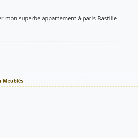
de l’annonce
er mon superbe appartement à paris Bastille.
s
n Meublés