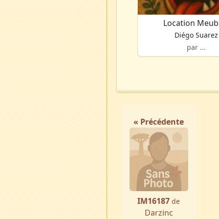
Location Meub
Diégo Suarez
par ...
« Précédente
IM16187
de
Darzinc