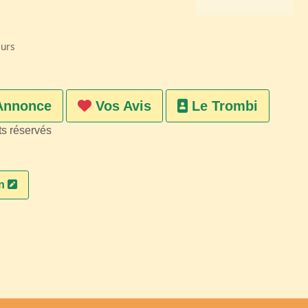
eurs
Annonce
Vos Avis
Le Trombi
ts réservés
on