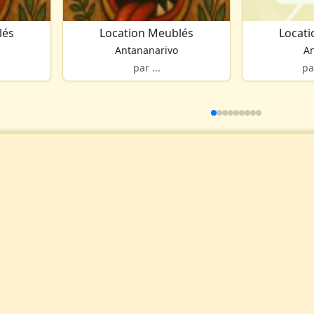
lés
Location Meublés
Locat
Antananarivo
An
par ...
pa