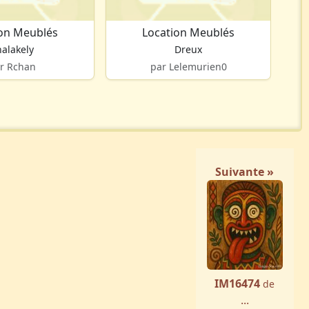
ion Meublés
Location Meublés
alakely
Dreux
r Rchan
par Lelemurien0
Suivante »
IM16474
de
...