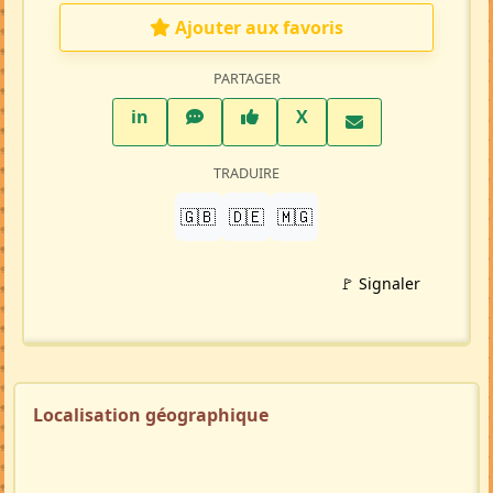
Ajouter aux favoris
PARTAGER
LinkedIn
WhatsApp
Facebook
Twitter X
in
X
TRADUIRE
🇬🇧
🇩🇪
🇲🇬
🚩 Signaler
Localisation géographique