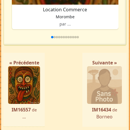
Location Commerce
Morombe
par ...
« Précédente
Suivante »
IM16557
IM16434
de
de
...
Borneo