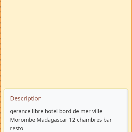
Description de l’annonce
Description
gerance libre hotel bord de mer ville
Morombe Madagascar 12 chambres bar
resto