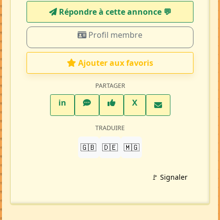
Répondre à cette annonce 💬​
Profil membre
Ajouter aux favoris
PARTAGER
LinkedIn
WhatsApp
Facebook
Twitter X
in
X
TRADUIRE
🇬🇧
🇩🇪
🇲🇬
🚩 Signaler