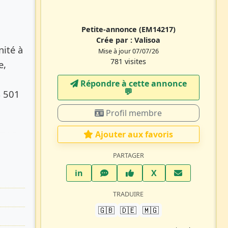
Petite-annonce
(EM14217)
Crée par :
Valisoa
nité à
Mise à jour 07/07/26
781 visites
e,
Répondre à cette annonce
💬​
4 501
Profil membre
Ajouter aux favoris
PARTAGER
LinkedIn
WhatsApp
Facebook
Twitter X
in
X
TRADUIRE
🇬🇧
🇩🇪
🇲🇬