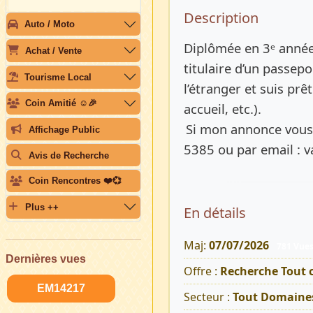
Description 
Description
Auto / Moto
Diplômée en 3ᵉ année 
Achat / Vente
titulaire d’un passepo
Tourisme Local
l’étranger et suis prê
Coin Amitié ☺️🎉
accueil, etc.).
Si mon annonce vous 
Affichage Public
5385 ou par email :
Avis de Recherche
Coin Rencontres ❤️💞
Plus ++
En détails
Maj:
07/07/2026
781 Vue
Dernières vues
Offre :
Recherche Tout 
EM14217
Secteur :
Tout Domaine