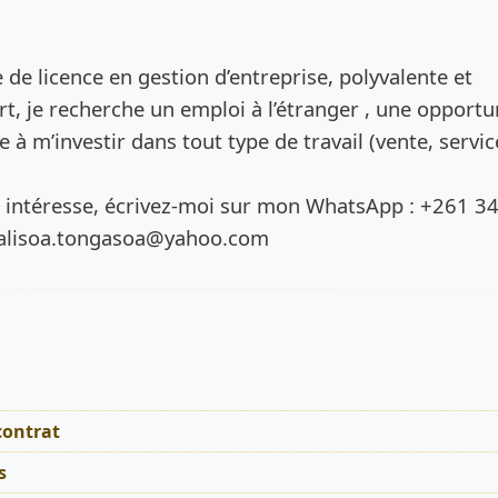
de l’annonce
de licence en gestion d’entreprise, polyvalente et
rt, je recherche un emploi à l’étranger , une opportu
te à m’investir dans tout type de travail (vente, servic
intéresse, écrivez-moi sur mon WhatsApp : +261 3
 valisoa.tongasoa@yahoo.com
s
contrat
s