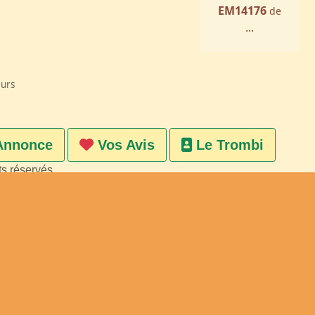
EM14176
de
...
eurs
Annonce
Vos Avis
Le Trombi
ts réservés
on