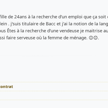
de l’annonce
fille de 24ans à la recherche d'un emploi que ça soit
n . j'suis titulaire de Bacc et j'ai la notion de la lan
ous Êtes à la recherche d'une vendeuse je maitrise au
ussi faire serveuse où la femme de ménage. 😊😊.
s
contrat