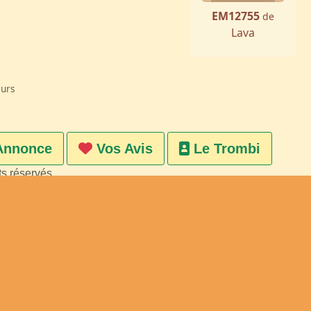
EM12755
de
Lava
eurs
Annonce
Vos Avis
Le Trombi
ts réservés
on