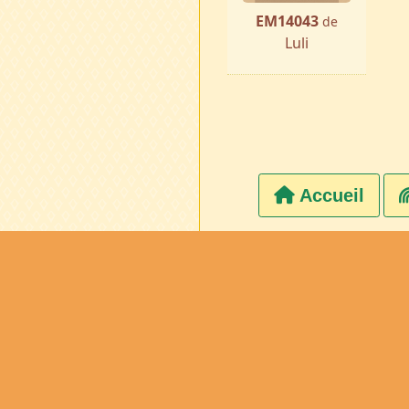
EM14043
de
Luli
Accueil