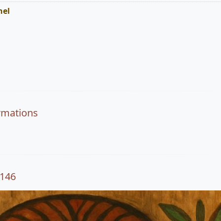
nel
rmations
4146