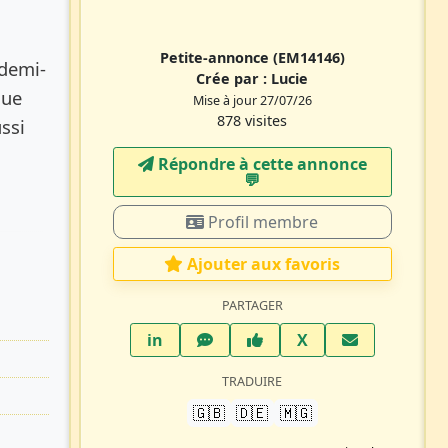
Petite-annonce
(EM14146)
 demi-
Crée par :
Lucie
gue
Mise à jour 27/07/26
878 visites
ssi
Répondre à cette annonce
💬​
Profil membre
Ajouter aux favoris
PARTAGER
LinkedIn
WhatsApp
Facebook
Twitter X
in
X
TRADUIRE
🇬🇧
🇩🇪
🇲🇬