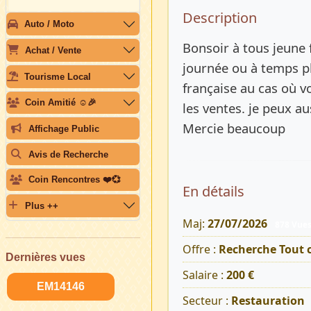
Description 
Description
Auto / Moto
Bonsoir à tous jeune 
Achat / Vente
journée ou à temps plei
Tourisme Local
française au cas où v
Coin Amitié ☺️🎉
les ventes. je peux a
Mercie beaucoup
Affichage Public
Avis de Recherche
Coin Rencontres ❤️💞
En détails
Plus ++
Maj:
27/07/2026
878 Vue
Offre :
Recherche Tout 
Dernières vues
Salaire :
200 €
EM14146
Secteur :
Restauration