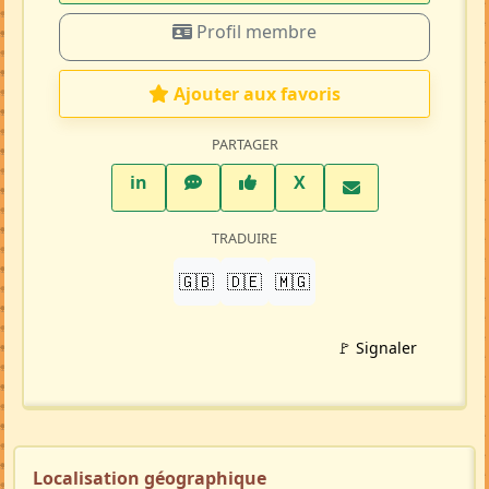
Profil membre
Ajouter aux favoris
PARTAGER
LinkedIn
WhatsApp
Facebook
Twitter X
in
X
TRADUIRE
🇬🇧
🇩🇪
🇲🇬
🚩 Signaler
Localisation géographique