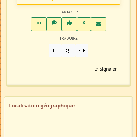
PARTAGER
LinkedIn
WhatsApp
Facebook
Twitter X
in
X
TRADUIRE
🇬🇧
🇩🇪
🇲🇬
🚩 Signaler
Localisation géographique