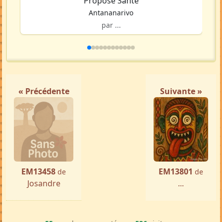
Propose Santé
Antananarivo
par ...
« Précédente
Suivante »
EM13458
EM13801
de
de
Josandre
...