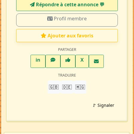
Répondre à cette annonce 💬​
Profil membre
Ajouter aux favoris
PARTAGER
LinkedIn
WhatsApp
Facebook
Twitter X
in
X
TRADUIRE
🇬🇧
🇩🇪
🇲🇬
🚩 Signaler