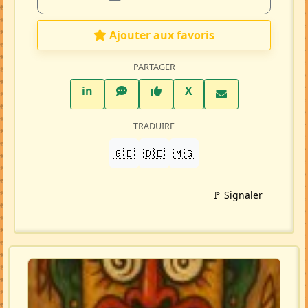
Ajouter aux favoris
PARTAGER
LinkedIn
WhatsApp
Facebook
Twitter X
in
X
TRADUIRE
🇬🇧
🇩🇪
🇲🇬
🚩 Signaler