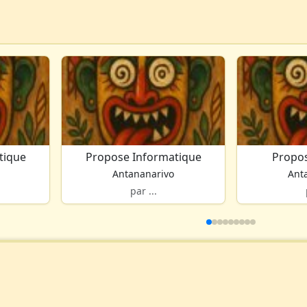
tique
Propose Informatique
Propos
Antananarivo
Ant
par ...