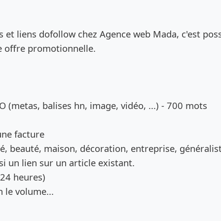
de l’annonce
s et liens dofollow chez Agence web Mada, c'est poss
e offre promotionnelle.
O (metas, balises hn, image, vidéo, ...) - 700 mots
 une facture
é, beauté, maison, décoration, entreprise, généralis
i un lien sur un article existant.
(24 heures)
n le volume...