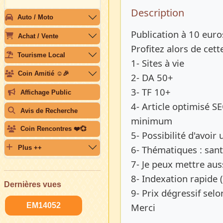
Description 
Description
Auto / Moto
Publication à 10 euro
Achat / Vente
Profitez alors de cett
Tourisme Local
1- Sites à vie
Coin Amitié ☺️🎉
2- DA 50+
3- TF 10+
Affichage Public
4- Article optimisé SE
Avis de Recherche
minimum
Coin Rencontres ❤️💞
5- Possibilité d'avoir
6- Thématiques : sant
Plus ++
7- Je peux mettre auss
8- Indexation rapide 
Dernières vues
9- Prix dégressif selo
EM14052
Merci