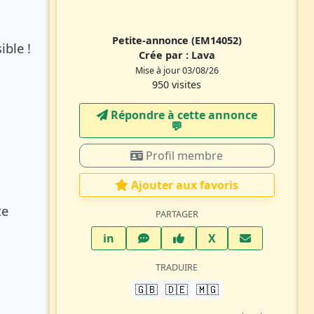
Petite-annonce
(EM14052)
ible !
Crée par :
Lava
Mise à jour 03/08/26
950 visites
Répondre à cette annonce
💬​
Profil membre
Ajouter aux favoris
te
PARTAGER
LinkedIn
WhatsApp
Facebook
Twitter X
in
X
TRADUIRE
🇬🇧
🇩🇪
🇲🇬