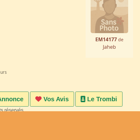
EM14177
de
Jaheb
eurs
Annonce
Vos Avis
Le Trombi
ts réservés
on