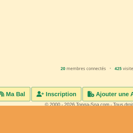
20
membres connectés
•
425
visit
Ma Bal
Inscription
Ajouter une 
© 2000 - 2026 Tonga-Soa.com - Tous droi
Ecrire au site pour toute questi